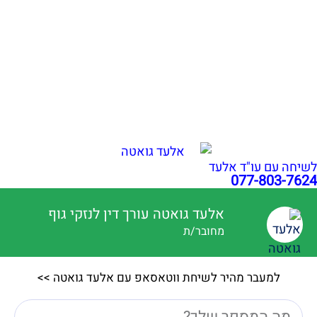
נפילה ברכבת ישראל: אחריות ופיצויים | עו"ד אלעד גואטה
שבר בפיקת הברך בעבודה: איך לקבל פיצויים מרביים?
הכרה באירוע מוחי בעבודה כתאונת עבודה | עו"ד גואטה
פציעה ממכונה בעבודה – אחריות מעסיק ויצרן | עו"ד גואטה
הצהרת נגישות
תקנון האתר
מדיניות פרטיות
מפת אתר
בניית אתרי תדמית
עשהאל דיגיטל
כל הזכויות שמורות עבור עו"ד אלעד גואטה 2026- 2018 Ⓒ
לשיחה עם עו"ד אלעד
077-803-7624
אלעד גואטה עורך דין לנזקי גוף
מחובר/ת
למעבר מהיר לשיחת ווטאסאפ עם אלעד גואטה >>