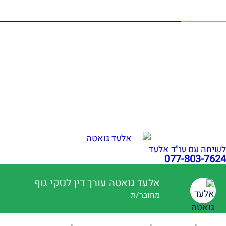
תביעות ביטוח סיעודי
מאמרים אחרונים
הלם תאונה פיצויים: זכויות לנפגעי נזק נפשי | עו"ד גואטה
נפילה ברכבת ישראל: אחריות ופיצויים | עו"ד אלעד גואטה
שבר בפיקת הברך בעבודה: איך לקבל פיצויים מרביים?
הכרה באירוע מוחי בעבודה כתאונת עבודה | עו"ד גואטה
פציעה ממכונה בעבודה – אחריות מעסיק ויצרן | עו"ד גואטה
הצהרת נגישות
תקנון האתר
מדיניות פרטיות
מפת אתר
בניית אתרי תדמית
עשהאל דיגיטל
כל הזכויות שמורות עבור עו"ד אלעד גואטה 2026- 2018 Ⓒ
לשיחה עם עו"ד אלעד
077-803-7624
אלעד גואטה עורך דין לנזקי גוף
מחובר/ת