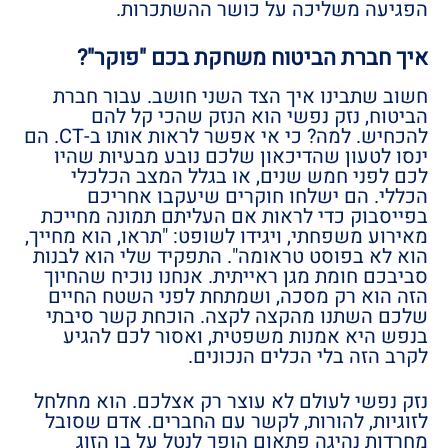
הפגיעה משליכה על כושר ההשתכרות.
איך חברת הביטוח משחקת בכם "פוקר"?
חשוב שתבינו איך הצד השני חושב. עבור חברת
הביטוח, נזק נפשי הוא הנזק שהכי קל להם
להכחיש. למה? כי אי אפשר לראות אותו ב-CT. הם
ינסו לטעון שהדיכאון שלכם נובע מבעיות שהיו
לכם לפני חמש שנים, או בגלל המצב הכלכלי
הכללי. הם ישלחו חוקרים שיעקבו אחריכם
בפייסבוק כדי לראות אם העליתם תמונה מחייכת
מאירוע משפחתי, ויגידו לשופט: "תראו, הוא מחייך,
הוא לא בפוסט טראומה". התפקיד שלי הוא לבנות
סביבכם חומת מגן ראייתית. אנחנו נוכיח שהחיוך
הזה הוא רק מסכה, ושמתחת לפני השטח החיים
שלכם השתנו מהקצה לקצה. הוכחת קשר סיבתי
בנפש היא אמנות משפטית, ואסור לכם להגיע
לקרב הזה בלי הכלים הנכונים.
נזק נפשי לעולם לא עוצר רק אצלכם. הוא מחלחל
לזוגיות, להורות, לקשר עם החברים. אדם שסובל
מחרדות נהיגה פתאום הופך לנטל על בן הזוג