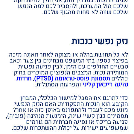
שנים ארוכות. במדריך הזה, אני הולך להיות הקול
שלכם מול המערכת, ולהסביר לכם למה הנפש
שלכם שווה לא פחות מהגוף שלכם.
נזק נפשי כנכות
לא כל תחושת בהלה או מצוקה לאחר תאונה מזכה
בפיצוי כספי. בתי המשפט מבחינים בין צער וכאב
טבעיים החולפים עם הזמן, לבין פגיעה נפשית
המותירה נכות. המצבים הנפוצים המוכרים בחוק
כוללים
תסמונת פוסט-טראומה (PTSD)
,
חרדות
נהיגה
,
דיכאון קליני
והפרעות הסתגלות.
כדי לתרגם את הסבל למישור הכלכלי, המבחן
הקובע הוא הנכות התפקודית: האם הנזק הנפשי
מונע מכם לעבוד ולהתפרנס באופן כזה או אחר?
תסמינים כגון קשיי שינה, הימנעות מנהיגה (פוביה),
פגיעה בריכוז או נסיגה חברתית הם גורמים
שמשפיעים ישירות על יכולת ההשתכרות שלכם.