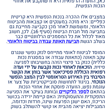
כאן, הוועדה הרפואית היא זו שתקבע את אחוזי
הנכות הנפשית.
במצבים אלו ההכרה בנכות הנפשית היא קריטית
כפליים: היא מזכה במענקים או קצבאות מהביטוח
הלאומי, ומשמשת לאחר מכן כקביעה מחייבת גם
בתביעה מול חברת הביטוח (סעיף 6ב). לכן, חשוב
מאוד לכלול את כל המסמכים הרלוונטיים כבר
בשלב הגשת
תביעת תאונת עבודה בביטוח הלאומי
.
המוסד לביטוח לאומי מתייחס לנזק נפשי שנגרם
עקב תאונה (כתאונת עבודה או במסגרת נכות
כללית) כנזק בר פיצוי הזהה בחשיבותו לפגיעה
פיזית.
הזכאות לאחוזי נכות נקבעת על ידי ועדה
רפואית הכוללת פסיכיאטר אשר בוחן את הקשר
הסיבתי בין האירוע הטראומטי לבין המצב הנפשי
הנוכחי.
בניגוד לתחושות סובייקטיביות של צער או
עוגמת נפש, הוועדה פוסקת את אחוזי הנכות
בהתאם
לספר הליקויים
ובוחנת בעיקר את הפגיעה
התפקודית והתעסוקתית: האם קיימת ירידה בכושר
הריכוז, האם ישנן הפרעות שינה, חרדות וכדומה,
המגבילות יציאה מהבית או קושי להשתלב בשוק