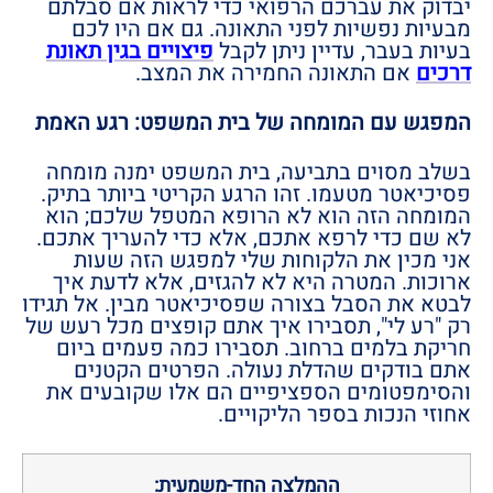
יבדוק את עברכם הרפואי כדי לראות אם סבלתם
מבעיות נפשיות לפני התאונה. גם אם היו לכם
בעיות בעבר, עדיין ניתן לקבל
פיצויים בגין תאונת
דרכים
אם התאונה החמירה את המצב.
המפגש עם המומחה של בית המשפט: רגע האמת
בשלב מסוים בתביעה, בית המשפט ימנה מומחה
פסיכיאטר מטעמו. זהו הרגע הקריטי ביותר בתיק.
המומחה הזה הוא לא הרופא המטפל שלכם; הוא
לא שם כדי לרפא אתכם, אלא כדי להעריך אתכם.
אני מכין את הלקוחות שלי למפגש הזה שעות
ארוכות. המטרה היא לא להגזים, אלא לדעת איך
לבטא את הסבל בצורה שפסיכיאטר מבין. אל תגידו
רק "רע לי", תסבירו איך אתם קופצים מכל רעש של
חריקת בלמים ברחוב. תסבירו כמה פעמים ביום
אתם בודקים שהדלת נעולה. הפרטים הקטנים
והסימפטומים הספציפיים הם אלו שקובעים את
אחוזי הנכות בספר הליקויים.
ההמלצה החד-משמעית: