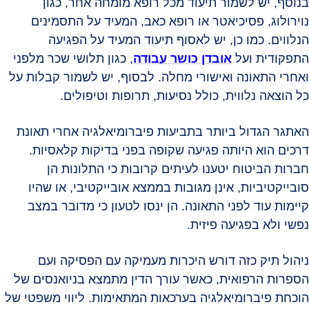
בנוסף, יש לשמור תיעוד מכל רופא מומחה אחר, כגון
נוירולוג, פסיכיאטר או רופא כאב, המעיד על התסמינים
הנלווים. כמו כן, יש לאסוף תיעוד המעיד על הפגיעה
התפקודית ועל
אובדן כושר עבודה
, כגון תלושי שכר מלפני
ואחרי התאונה ואישורי מחלה. לבסוף, יש לשמור קבלות על
כל הוצאה נלווית, כולל נסיעות, תרופות וטיפולים.
האתגר הגדול ביותר בתביעות פיברומיאלגיה אחרי תאונת
דרכים הוא היותה פגיעה שקופה בפני בדיקות קלאסיות.
חברות הביטוח יטענו לעיתים קרובות כי התלונות הן
סובייקטיביות, אינן מגובות בממצא אובייקטיבי, או שהיו
קיימות עוד לפני התאונה. הן ינסו לטעון כי מדובר במצב
נפשי ולא בפגיעה פיזית.
ניהול תיק כזה דורש היכרות מעמיקה עם הפסיקה ועם
הספרות הרפואית, כאשר עורך הדין מתמצא בניואנסים של
הוכחת פיברומיאלגיה בערכאות המתאימות. ליווי משפטי של