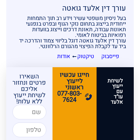
עורך דין אלעד גואטה
בעל ניסיון משפטי עשיר וידע רב תוך התמחות
ייחודית בייצוג בתחום נזקי הגוף ובפרט בנפגעי
תאונות עבודה, תאונת דרכים וייצוג בוועדות
רפואיות בביטוח לאומי.
עורך דין אלעד גואטה דוגל בליווי צמוד והדרכה יד
ביד עד לקבלת הפיצוי מהגורם הרלוונטי.
פייסבוק
טיקטוק
אודות
חייגו עכשיו
השאירו
לייעוץ
לשיחת
פרטים ונחזור
ייעוץ
ראשוני
אליכם
עם
077-803-
לשיחת ייעוץ
עו"ד
7624
ללא עלות!
אלעד