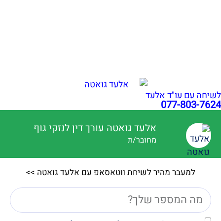
שבר בפיקת הברך בעבודה: איך לקבל פיצויים מרביים?
הכרה באירוע מוחי בעבודה כתאונת עבודה | עו"ד גואטה
פציעה ממכונה בעבודה – אחריות מעסיק ויצרן | עו"ד גואטה
הצהרת נגישות
תקנון האתר
מדיניות פרטיות
מפת אתר
בניית אתרי תדמית
עשהאל דיגיטל
כל הזכויות שמורות עבור עו"ד אלעד גואטה 2026- 2018 Ⓒ
לשיחה עם עו"ד אלעד
077-803-7624
אלעד גואטה עורך דין לנזקי גוף
מחובר/ת
למעבר מהיר לשיחת ווטאסאפ עם אלעד גואטה >>