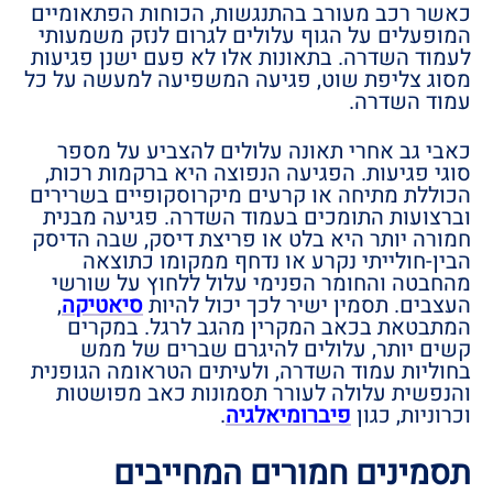
כאשר רכב מעורב בהתנגשות, הכוחות הפתאומיים
המופעלים על הגוף עלולים לגרום לנזק משמעותי
לעמוד השדרה. בתאונות אלו לא פעם ישנן פגיעות
מסוג צליפת שוט, פגיעה המשפיעה למעשה על כל
עמוד השדרה.
כאבי גב אחרי תאונה עלולים להצביע על מספר
סוגי פגיעות. הפגיעה הנפוצה היא ברקמות רכות,
הכוללת מתיחה או קרעים מיקרוסקופיים בשרירים
וברצועות התומכים בעמוד השדרה. פגיעה מבנית
חמורה יותר היא בלט או פריצת דיסק, שבה הדיסק
הבין-חולייתי נקרע או נדחף ממקומו כתוצאה
מהחבטה והחומר הפנימי עלול ללחוץ על שורשי
העצבים. תסמין ישיר לכך יכול להיות
סיאטיקה
,
המתבטאת בכאב המקרין מהגב לרגל. במקרים
קשים יותר, עלולים להיגרם שברים של ממש
בחוליות עמוד השדרה, ולעיתים הטראומה הגופנית
והנפשית עלולה לעורר תסמונות כאב מפושטות
וכרוניות, כגון
פיברומיאלגיה
.
תסמינים חמורים המחייבים