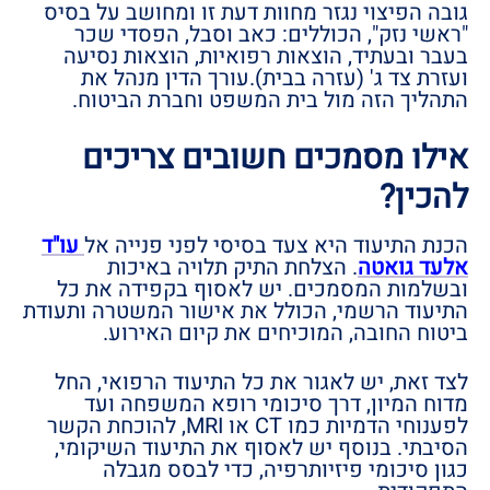
גובה הפיצוי נגזר מחוות דעת זו ומחושב על בסיס
"ראשי נזק", הכוללים: כאב וסבל, הפסדי שכר
בעבר ובעתיד, הוצאות רפואיות, הוצאות נסיעה
ועזרת צד ג' (עזרה בבית).עורך הדין מנהל את
התהליך הזה מול בית המשפט וחברת הביטוח.
אילו מסמכים חשובים צריכים
להכין?
הכנת התיעוד היא צעד בסיסי לפני פנייה אל
עו"ד
אלעד גואטה
. הצלחת התיק תלויה באיכות
ובשלמות המסמכים. יש לאסוף בקפידה את כל
התיעוד הרשמי, הכולל את אישור המשטרה ותעודת
ביטוח החובה, המוכיחים את קיום האירוע.
לצד זאת, יש לאגור את כל התיעוד הרפואי, החל
מדוח המיון, דרך סיכומי רופא המשפחה ועד
לפענוחי הדמיות כמו CT או MRI, להוכחת הקשר
הסיבתי. בנוסף יש לאסוף את התיעוד השיקומי,
כגון סיכומי פיזיותרפיה, כדי לבסס מגבלה