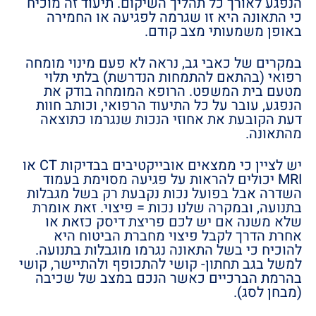
הנפגע לאורך כל תהליך השיקום. תיעוד זה מוכיח
כי התאונה היא זו שגרמה לפגיעה או החמירה
באופן משמעותי מצב קודם.
במקרים של כאבי גב, נראה לא פעם מינוי מומחה
רפואי (בהתאם להתמחות הנדרשת) בלתי תלוי
מטעם בית המשפט. הרופא המומחה בודק את
הנפגע, עובר על כל התיעוד הרפואי, וכותב חוות
דעת הקובעת את אחוזי הנכות שנגרמו כתוצאה
מהתאונה.
יש לציין כי ממצאים אובייקטיבים בבדיקות CT או
MRI יכולים להראות על פגיעה מסוימת בעמוד
השדרה אבל בפועל נכות נקבעת רק בשל מגבלות
בתנועה, ובמקרה שלנו נכות = פיצוי. זאת אומרת
שלא משנה אם יש לכם פריצת דיסק כזאת או
אחרת הדרך לקבל פיצוי מחברת הביטוח היא
להוכיח כי בשל התאונה נגרמו מוגבלות בתנועה.
למשל בגב תחתון- קושי להתכופף ולהתיישר, קושי
בהרמת הברכיים כאשר הנכם במצב של שכיבה
(מבחן לסג).