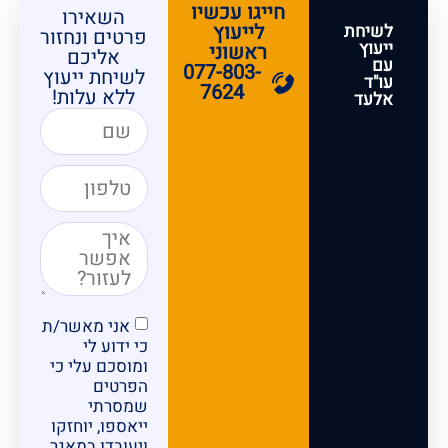
חייגו עכשיו
השאירו
לייעוץ
לשיחת
פרטים ונחזור
ייעוץ
ראשוני
אליכם
עם
077-803-
לשיחת ייעוץ
עו"ד
7624
ללא עלות!
אלעד
אני מאשר/ת
כי ידוע לי
ומוסכם עלי כי
הפרטים
שמסרתי
ייאספו, יוחזקו
ויעובדו במאגר