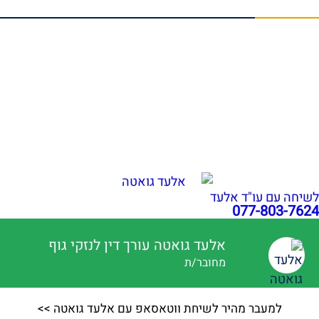
מאמרים אחרונים
הלם תאונה פיצויים: זכויות לנפגעי נזק נפשי | עו"ד גואטה
נפילה ברכבת ישראל: אחריות ופיצויים | עו"ד אלעד גואטה
שבר בפיקת הברך בעבודה: איך לקבל פיצויים מרביים?
הכרה באירוע מוחי בעבודה כתאונת עבודה | עו"ד גואטה
פציעה ממכונה בעבודה – אחריות מעסיק ויצרן | עו"ד גואטה
הצהרת נגישות
תקנון האתר
מדיניות פרטיות
מפת אתר
בניית אתרי תדמית
עשהאל דיגיטל
כל הזכויות שמורות עבור עו"ד אלעד גואטה 2026- 2018 Ⓒ
לשיחה עם עו"ד אלעד
077-803-7624
אלעד גואטה עורך דין לנזקי גוף
מחובר/ת
למעבר מהיר לשיחת ווטאסאפ עם אלעד גואטה >>