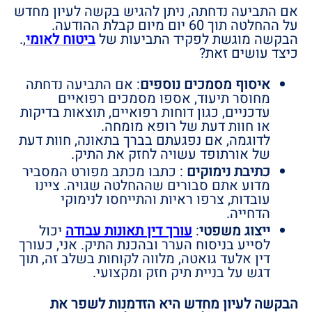
אם התביעה נדחתה, ניתן להגיש בקשה לעיון מחדש
על ההחלטה תוך
60 יום
מיום קבלת ההודעה.
הבקשה מוגשת לפקיד התביעות של
ביטוח לאומי
,.
כיצד עושים זאת?
איסוף מסמכים נוספים
: אם התביעה נדחתה
מחוסר תיעוד, אספו מסמכים רפואיים
עדכניים, כגון דוחות רפואיים, תוצאות בדיקות
או חוות דעת של רופא מומחה.
לדוגמה, אם נפגעתם בברך בתאונה, חוות דעת
של אורתופד עשויה לחזק את התיק.
כתיבת נימוקים
: כתבו מכתב מפורט המסביר
מדוע אתם סבורים שההחלטה שגויה. ציינו
עובדות, צרפו ראיות והתייחסו לנימוקי
הדחייה.
ייצוג משפטי
:
עורך דין תאונות עבודה
יכול
לסייע בניסוח הערר ובהכנת התיק. אני, כעורך
דין אלעד גואטה, מלווה לקוחות בשלב זה, תוך
דגש על בניית תיק חזק ומקצועי.
הבקשה לעיון מחדש היא הזדמנות לשפר את