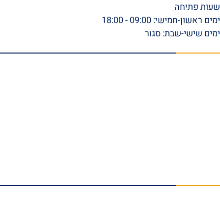
שעות פתיחה
ימים ראשון-חמישי: 09:00 - 18:00
ימים שישי-שבת: סגור
תפריט ראשי
דף הבית
אודות
סרטונים
המלצות וביקורות
מהתקשורת
הצלחות המשרד
בלוג
טפסי ביטוח לאומי להורדה
צור קשר
תחומי התמחות
נזקי גוף
תאונות עבודה
תביעות אובדן כושר עבודה