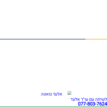
תאונות דרכים
תאונות אישיות
תביעות משרד הביטחון
תביעות ביטוח לאומי
תביעות ביטוח סיעודי
מאמרים אחרונים
הלם תאונה פיצויים: זכויות לנפגעי נזק נפשי | עו"ד גואטה
נפילה ברכבת ישראל: אחריות ופיצויים | עו"ד אלעד גואטה
שבר בפיקת הברך בעבודה: איך לקבל פיצויים מרביים?
הכרה באירוע מוחי בעבודה כתאונת עבודה | עו"ד גואטה
פציעה ממכונה בעבודה – אחריות מעסיק ויצרן | עו"ד גואטה
הצהרת נגישות
תקנון האתר
מדיניות פרטיות
מפת אתר
בניית אתרי תדמית
עשהאל דיגיטל
כל הזכויות שמורות עבור עו"ד אלעד גואטה 2026- 2018 Ⓒ
לשיחה עם עו"ד אלעד
077-803-7624