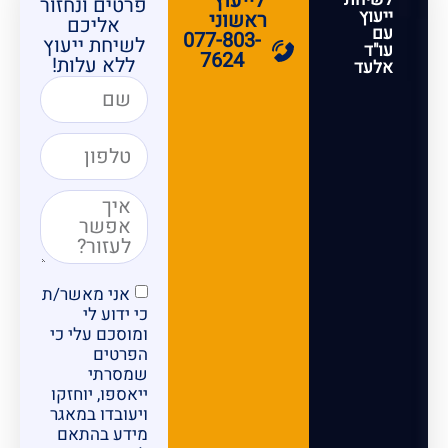
לייעוץ
פרטים ונחזור
ייעוץ
ראשוני
אליכם
עם
077-803-
לשיחת ייעוץ
עו"ד
7624
ללא עלות!
אלעד
אני מאשר/ת
כי ידוע לי
ומוסכם עלי כי
הפרטים
שמסרתי
ייאספו, יוחזקו
ויעובדו במאגר
מידע בהתאם