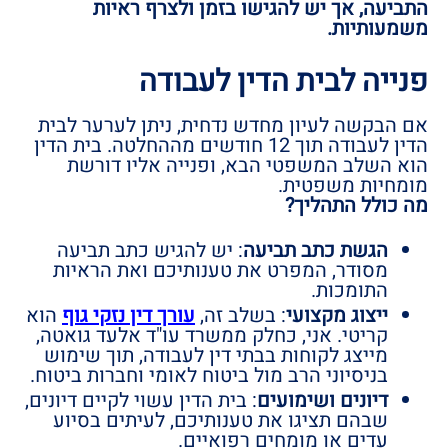
התביעה, אך יש להגישו בזמן ולצרף ראיות
משמעותיות.
פנייה לבית הדין לעבודה
אם הבקשה לעיון מחדש נדחית, ניתן לערער לבית
הדין לעבודה תוך
12 חודשים מההחלטה
. בית הדין
הוא השלב המשפטי הבא, ופנייה אליו דורשת
מומחיות משפטית.
מה כולל התהליך?
הגשת כתב תביעה
: יש להגיש כתב תביעה
מסודר, המפרט את טענותיכם ואת הראיות
התומכות.
ייצוג מקצועי
: בשלב זה,
עורך דין נזקי גוף
הוא
קריטי. אני, כחלק ממשרד עו"ד אלעד גואטה,
מייצג לקוחות בבתי דין לעבודה, תוך שימוש
בניסיוני הרב מול ביטוח לאומי וחברות ביטוח.
דיונים ושימועים
: בית הדין עשוי לקיים דיונים,
שבהם תציגו את טענותיכם, לעיתים בסיוע
עדים או מומחים רפואיים.