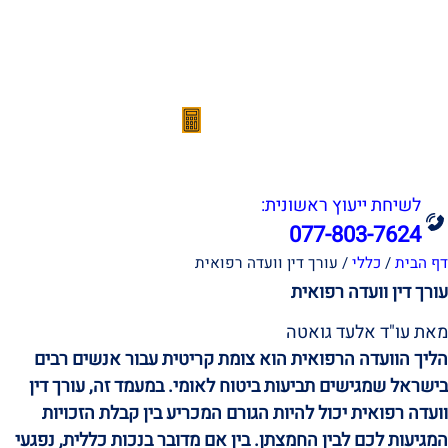
אודות
תחומי עיסוק
הצלחות המשרד
סרטונים
מהתקשורת
מחשבון נכות מעבודה
צור קשר
לשיחת ייעוץ ראשונית:
077-803-7624
דף הבית
/
כללי
/
עורך דין וועדה רפואית
עורך דין וועדה רפואית
מאת עו"ד אלעד גואטה
הליך הוועדה הרפואית הוא צומת קריטית עבור אנשים רבים
בישראל שמגישים תביעות ביטוח לאומי. במעמד זה, עורך דין
וועדה רפואית יכול להיות הגורם המכריע בין קבלת הזכויות
המגיעות לכם לבין החמצתן. בין אם מדובר בנכות כללית, נפגעי