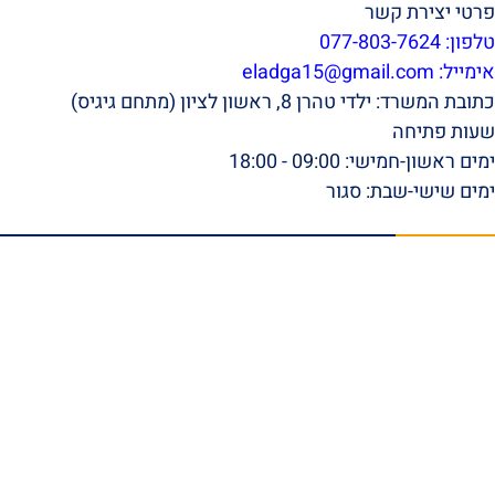
פרטי יצירת קשר
טלפון: 077-803-7624
אימייל:
eladga15@gmail.com
כתובת המשרד: ילדי טהרן 8, ראשון לציון (מתחם גיגיס)
שעות פתיחה
ימים ראשון-חמישי: 09:00 - 18:00
ימים שישי-שבת: סגור
תפריט ראשי
דף הבית
אודות
סרטונים
המלצות וביקורות
מהתקשורת
הצלחות המשרד
בלוג
טפסי ביטוח לאומי להורדה
צור קשר