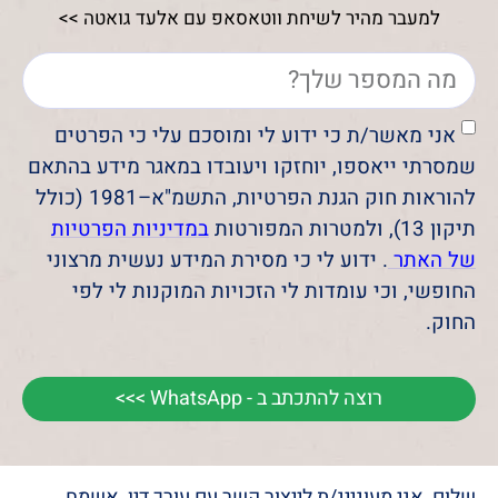
למעבר מהיר לשיחת ווטאסאפ עם אלעד גואטה >>
אני מאשר/ת כי ידוע לי ומוסכם עלי כי הפרטים
שמסרתי ייאספו, יוחזקו ויעובדו במאגר מידע בהתאם
להוראות חוק הגנת הפרטיות, התשמ"א–1981 (כולל
תיקון 13), ולמטרות המפורטות
במדיניות הפרטיות
של האתר
. ידוע לי כי מסירת המידע נעשית מרצוני
החופשי, וכי עומדות לי הזכויות המוקנות לי לפי
החוק.
רוצה להתכתב ב - WhatsApp >>>
שלום, אני מעוניינ/ת לייצור קשר עם עורך דין, אשמח