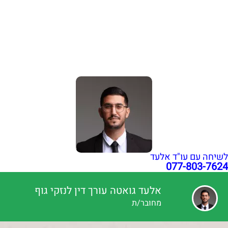
שבר בפיקת הברך בעבודה: איך לקבל פיצויים מרביים?
הכרה באירוע מוחי בעבודה כתאונת עבודה | עו"ד גואטה
פציעה ממכונה בעבודה – אחריות מעסיק ויצרן | עו"ד גואטה
הצהרת נגישות
תקנון האתר
מדיניות פרטיות
מפת אתר
בניית אתרי תדמית
עשהאל דיגיטל
כל הזכויות שמורות עבור עו"ד אלעד גואטה 2026- 2018 Ⓒ
לשיחה עם עו"ד אלעד
077-803-7624
אלעד גואטה עורך דין לנזקי גוף
מחובר/ת