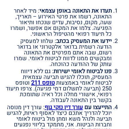
תעדו את התאונה באופן עצמאי
: מיד לאחר
התאונה, רשמו את פרטי האירוע – תאריך,
שעה, מקום, נסיבות, עדים שנכחו ותיאור
הפגיעה. צלמו את המקום אם אפשר, ושמרו
כל תיעוד רפואי מהטיפול הראשוני.
יידעו את המעסיק בכתב
: שלחו למעסיק
הודעה רשמית בדואר אלקטרוני או בדואר
רשום, שבה אתם מפרטים את התאונה
ומבקשים ממנו לדווח לביטוח לאומי. שמרו
עותק של ההודעה כהוכחה.
פנו לביטוח לאומי ישירות
: גם ללא דיווח
המעסיק, תוכלו להגיש תביעה עצמאית
לביטוח לאומי באמצעות
טופס 211
וטופס
250 (תביעה לתשלום דמי פגיעה). צרפו תיעוד
רפואי, אישורי מחלה וכל ראיה שתומכת
בקשר בין התאונה לעבודה.
התייעצו עם
עורך דין נזקי גוף
: עורך דין מנוסה
יוכל להדריך אתכם כיצד לאסוף ראיות, להגיש
תביעה ולנהל משא ומתן מול ביטוח לאומי
וחברות הביטוח. אני, מתמקד בליווי נפגעים