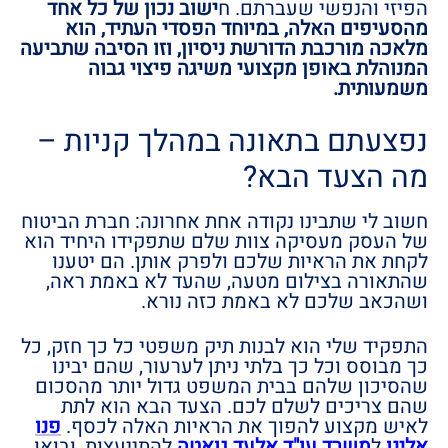
הפיזי והנפשי שעברתם. ח
ישוב נכון של כל אחד
מהסעיפים האלה, במיוחד הפסדי העתיד, הוא
מלאכה מורכבת הדורשת ניסיון, וזו הסיבה שתביעה
המנוהלת באופן מקצועי משיגה פיצוי גבוה
משמעותית.
נפצעתם בתאונה במהלך קניות –
מה הצעד הבא?
חשוב לי שתבינו נקודה אחת אחרונה: חברת הביטוח
של העסק מעסיקה צוות שלם שתפקידו היחיד הוא
לקחת את הראיות שלכם ולפרק אותן. הם יטענו
שהתאורה בצילום מטעה, שהעד לא באמת ראה,
ושהכאב שלכם לא באמת כזה נורא.
התפקיד שלי הוא לבנות תיק משפטי כל כך חזק, כל
כך מבוסס וכל כך בלתי ניתן לערעור, שהם יבינו
שהסיכון שלהם בבית המשפט גדול יותר מהסכום
שהם צריכים לשלם לכם. הצעד הבא הוא לתת
לאיש מקצוע להפוך את הראיות האלה לכסף.
פנו
אלינו
ל
משרד עו"ד אלעד גואטה
להתייעצות, ובואו