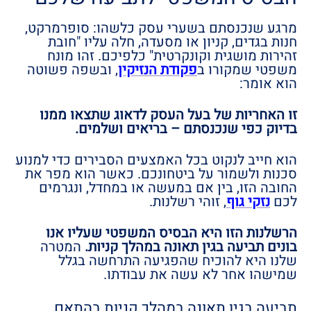
מרגע שנכנסתם בשערי עסק כלשהו: סופרמרקט,
חנות בגדים, קניון או מסעדה, חלה עליו "חובת
זהירות מושגית וקונקרטית" כלפיכם. זהו מונח
משפטי שמקורו ב
פקודת הנזיקין
, ובשפה פשוטה
הוא אומר:
זו האחריות של בעל העסק לדאוג שתצאו ממנו
בדיוק כפי שנכנסתם – בריאים ושלמים.
הוא חייב לנקוט בכל האמצעים הסבירים כדי למנוע
סכנות ולשמור על ביטחונכם. כאשר הוא מפר את
החובה הזו, בין אם במעשה או במחדל, ונגרמים
לכם
נזקי גוף
, זוהי רשלנות.
הרשלנות הזו היא הבסיס המשפטי שעליו אנו
בונים תביעה בגין תאונה במהלך קניות.
המטרה
שלנו היא להוכיח שהפגיעה התרחשה בגלל
שמישהו אחר לא עשה את עבודתו.
תביעה בגין תאונה במהלך קניות בהתאם