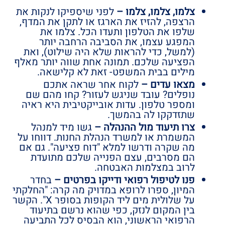
צלמו, צלמו, צלמו –
לפני שיספיקו לנקות את
הרצפה, להזיז את הארגז או לתקן את המדף,
שלפו את הטלפון ותעדו הכל. צלמו את
המפגע עצמו, את הסביבה הרחבה יותר
(למשל, כדי להראות שלא היה שילוט), ואת
הפציעה שלכם. תמונה אחת שווה יותר מאלף
מילים בבית המשפט- זאת לא קלישאה.
מצאו עדים –
לקוח אחר שראה אתכם
נופלים? עובד שניגש לעזור? קחו מהם שם
ומספר טלפון. עדות אובייקטיבית היא ראיה
שתזדקקו לה בהמשך.
צרו תיעוד מול ההנהלה –
גשו מיד למנהל
המשמרת או למשרד הנהלת החנות. דווחו על
מה שקרה ודרשו למלא "דוח פציעה". גם אם
הם מסרבים, עצם הפנייה שלכם מתועדת
לרוב במצלמות האבטחה.
פנו לטיפול רפואי ודייקו בפרטים –
בחדר
המיון, ספרו לרופא במדויק מה קרה: "החלקתי
על שלולית מים ליד הקופות בסופר X". הקשר
בין המקום לנזק, כפי שהוא נרשם בתיעוד
הרפואי הראשוני, הוא הבסיס לכל התביעה