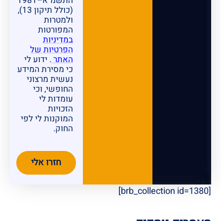
התשמ"א–1981
(כולל תיקון 13),
ולמטרות
המפורטות
במדיניות
הפרטיות של
האתר
. ידוע לי
כי מסירת המידע
נעשית מרצוני
החופשי, וכי
עומדות לי
הזכויות
המוקנות לי לפי
החוק.
חזרו אלי
[brb_collection id=1380]