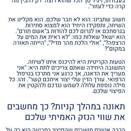
בעבודתו, ויגיד סך הכל שהוא רוצה "רק להבין מה
קרה כדי לעזור".
חשוב שתבינו: הוא לא חבר שלכם. הוא מקליט את
השיחה, ותפקידו היחיד הוא למצוא סתירות
בגרסתכם או לגרום לכם להודות ב"אשם תורם".
הוא ישאל שאלות כמו: "לא ראית את המים על
הרצפה?", "אולי הלכת מהר מדי?", "הייתה תאורה
במקום"?
הטעות הקריטית היא להיכנס איתו לשיחה.
התשובה היחידה שאתם צריכים לתת היא: "אני
מעריך את הדאגה, אך כרגע אני מתרכז בטיפול
הרפואי. עורך הדין שלי יצור איתכם קשר". זהו. כל
מילה נוספת עלולה לשמש נגדכם ולהקטין את
הפיצוי שלכם.
תאונה במהלך קניות? כך מחשבים
את שווי הנזק האמיתי שלכם
הרבה אנשים חושבים שהפיצוי בתביעה הוא רק על