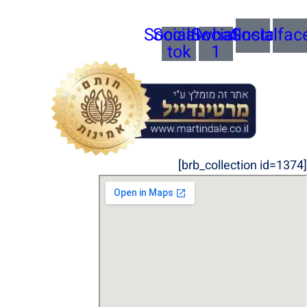
Socialtik-
Socialwhatsapp-
Socialinstagra
Socialfac
tok
1
[brb_collection id=1374]