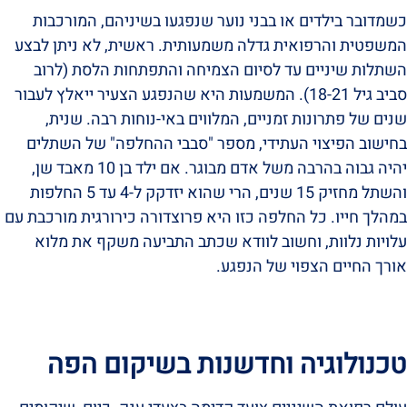
כשמדובר בילדים או בבני נוער שנפגעו בשיניהם, המורכבות
המשפטית והרפואית גדלה משמעותית. ראשית, לא ניתן לבצע
השתלות שיניים עד לסיום הצמיחה והתפתחות הלסת (לרוב
סביב גיל 18-21). המשמעות היא שהנפגע הצעיר ייאלץ לעבור
שנים של פתרונות זמניים, המלווים באי-נוחות רבה. שנית,
בחישוב הפיצוי העתידי, מספר "סבבי ההחלפה" של השתלים
יהיה גבוה בהרבה משל אדם מבוגר. אם ילד בן 10 מאבד שן,
והשתל מחזיק 15 שנים, הרי שהוא יזדקק ל-4 עד 5 החלפות
במהלך חייו. כל החלפה כזו היא פרוצדורה כירורגית מורכבת עם
עלויות נלוות, וחשוב לוודא שכתב התביעה משקף את מלוא
אורך החיים הצפוי של הנפגע.
טכנולוגיה וחדשנות בשיקום הפה