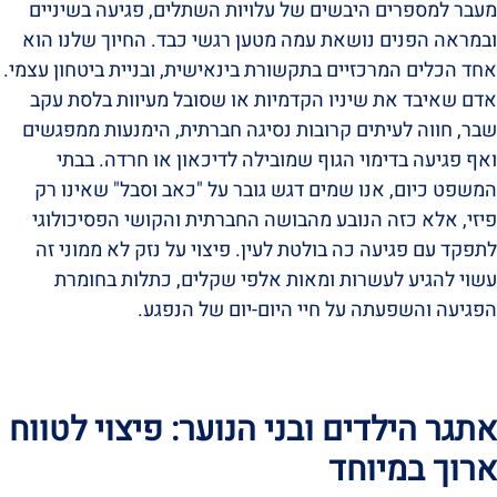
מעבר למספרים היבשים של עלויות השתלים, פגיעה בשיניים
ובמראה הפנים נושאת עמה מטען רגשי כבד. החיוך שלנו הוא
אחד הכלים המרכזיים בתקשורת בינאישית, ובניית ביטחון עצמי.
אדם שאיבד את שיניו הקדמיות או שסובל מעיוות בלסת עקב
שבר, חווה לעיתים קרובות נסיגה חברתית, הימנעות ממפגשים
ואף פגיעה בדימוי הגוף שמובילה לדיכאון או חרדה. בבתי
המשפט כיום, אנו שמים דגש גובר על "כאב וסבל" שאינו רק
פיזי, אלא כזה הנובע מהבושה החברתית והקושי הפסיכולוגי
לתפקד עם פגיעה כה בולטת לעין. פיצוי על נזק לא ממוני זה
עשוי להגיע לעשרות ומאות אלפי שקלים, כתלות בחומרת
הפגיעה והשפעתה על חיי היום-יום של הנפגע.
אתגר הילדים ובני הנוער: פיצוי לטווח
ארוך במיוחד