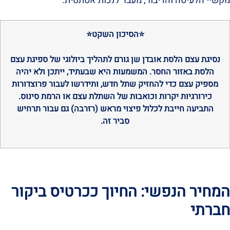
מקשיי הלעיסה והדיבור, מעבר לנכות אסתטית.
⭐
הסיכון השקט
⭐
נסיגת עצם הלסת אובדן שן גורם לתהליך ביולוגי של ספיגת עצם
הלסת באזור החסר. המשמעות היא שבעתיד, ייתכן ולא יהיה
מספיק עצם כדי להחזיק שתל חדש, ותידרשו לעבור פרוצדורות
כירורגיות יקרות וכואבות של השתלת עצם או הרמת סינוס.
התביעה חייבת לכלול פיצוי מראש (רזרבה) גם עבור תרחיש
סביר זה.
המחיר הנפשי: החיוך ככרטיס ביקור
חברתי