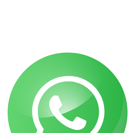
שבר בפיקת הברך בעבודה: איך לקבל פיצויים מרביים?
הכרה באירוע מוחי בעבודה כתאונת עבודה | עו"ד גואטה
פציעה ממכונה בעבודה – אחריות מעסיק ויצרן | עו"ד גואטה
הצהרת נגישות
תקנון האתר
מדיניות פרטיות
מפת אתר
בניית אתרי תדמית
עשהאל דיגיטל
כל הזכויות שמורות עבור עו"ד אלעד גואטה 2026- 2018 Ⓒ