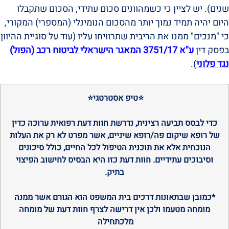
שנים). יש לציין כי כשמהוונים סכום עתידי, הסכום שתקבלו
היום יהיה תמיד נמוך יותר מהסכום הנומינלי (המספרי) המקורי,
כי "מנכים" ממנו את הריבית שתרוויחו עליו (עוד על סוגיית ההיוון
בפסק דין
ע"א 3751/17 המאגר הישראלי לביטוח רכב (הפול)
נגד פלוני
).
⭐
טיפ אסטרטגי
⭐
כדי לבסס תביעה רצינית, נדרשת חוות דעת רפואית ערוכה כדין
של רופא שיקום פה/רופא שיניים, אשר מפרט לא רק את העלות
הנוכחית אלא את תוכנית הטיפול לכל החיים, כולל סיכונים
וסיבוכים עתידיים. חוות דעת כזו היא הבסיס לחישוב הפיצוי
בתיק.
*כמובן שבתאונות דרכים בית המשפט הוא הגורם אשר ממנה
מומחה מטעמו ולכן אין דרישה לצרף חוות דעת של מומחה
מלכתחילה