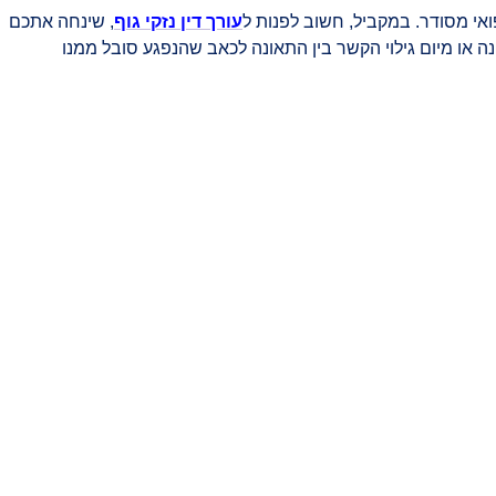
אי מסודר. במקביל, חשוב לפנות ל
עורך דין נזקי גוף
, שינחה אתכם
זכרו שתקופת ההתיישנות עומדת על 7 שנים מיום התאונה או מיום גילוי הקשר בין התאונה לכאב שהנפגע סובל ממנו