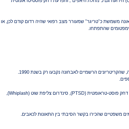
שונים, ביניהם פיברומיאלגיה (דאבת שרירים) המתבטאת בכאבי גוף מפושטים – המכונה פיברומאילגיה – תסמונת התשישות הכרונית (CFS) הידועה גם כ"מחלת היאפים", והפרעת דחק פוסט-טראומטית
ונה משמשת כ"טריגר" שמעורר מצב רפואי שהיה רדום קודם לכן, או
סימפטומים שהתפתחו.
פיברומיאלגיה היא אחת התסמונות הבולטות שזכתה להכרה בשנים האחרונות כתוצאה אפשרית של תאונות. מדובר בתסמונת יחסית חדשה, שהקריטריונים הרשמיים לאבחונה נקבעו רק בשנת 1990.
פים.
לצד פיברומיאלגיה, ניתן למצוא קשר בין תאונות לבין הפרעות נוספות הגורמות לכאב כרוני, כגון תסמונת התשישות הכרונית (CFS), הפרעת דחק פוסט-טראומטית (PTSD), סינדרום צליפת שוט (Whiplash),
ים משפטיים שהכירו בקשר הסיבתי בין התאונות לכאבים.