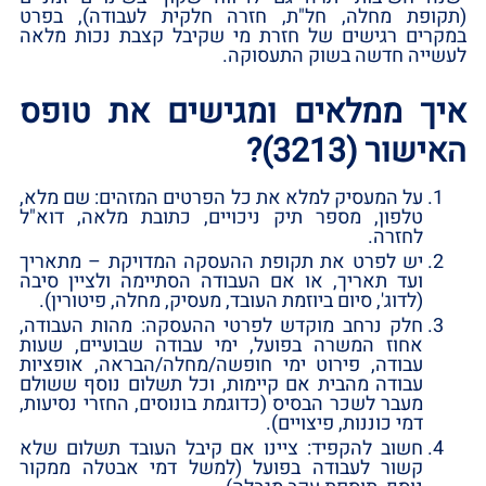
‏(תקופת מחלה,‏ חל‏"ת,‏ חזרה חלקית לעבודה)‏,‏ בפרט
במקרים רגישים של חזרת מי שקיבל קצבת נכות מלאה
לעשייה חדשה בשוק התעסוקה.‏
איך ממלאים ומגישים את טופס
האישור ‏(3213)‏?‏
על המעסיק למלא את כל הפרטים המזהים:‏ שם מלא,‏
טלפון,‏ מספר תיק ניכויים,‏ כתובת מלאה,‏ דוא‏"ל
לחזרה.‏
יש לפרט את תקופת ההעסקה המדויקת – מתאריך
ועד תאריך,‏ או אם העבודה הסתיימה ולציין סיבה
‏(לדוג‏',‏ סיום ביוזמת העובד,‏ מעסיק,‏ מחלה,‏ פיטורין)‏.‏
חלק נרחב מוקדש לפרטי ההעסקה:‏ מהות העבודה,‏
אחוז המשרה בפועל,‏ ימי עבודה שבועיים,‏ שעות
עבודה,‏ פירוט ימי חופשה/מחלה/הבראה,‏ אופציות
עבודה מהבית אם קיימות,‏ וכל תשלום נוסף ששולם
מעבר לשכר הבסיס ‏(כדוגמת בונוסים,‏ החזרי נסיעות,‏
דמי כוננות,‏ פיצויים)‏.‏
חשוב להקפיד:‏ ציינו אם קיבל העובד תשלום שלא
קשור לעבודה בפועל ‏(למשל דמי אבטלה ממקור