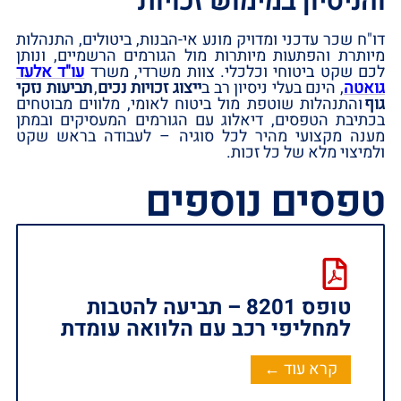
והניסיון במימוש זכויות
דו‏"ח שכר עדכני ומדויק מונע אי-הבנות,‏ ביטולים,‏ התנהלות
מיותרת והפתעות מיותרות מול הגורמים הרשמיים,‏ ונותן
לכם שקט ביטוחי וכלכלי.‏ צוות משרדי,‏ משרד
עו‏"ד אלעד
גואטה
,‏ הינם בעלי ניסיון רב ב
ייצוג זכויות נכים
,‏
תביעות נזקי
גוף
והתנהלות שוטפת מול ביטוח לאומי,‏ מלווים מבוטחים
בכתיבת הטפסים,‏ דיאלוג עם הגורמים המעסיקים ובמתן
מענה מקצועי מהיר לכל סוגיה – לעבודה בראש שקט
ולמיצוי מלא של כל זכות.‏
טפסים נוספים
טופס 8201 – תביעה להטבות
למחליפי רכב עם הלוואה עומדת ‏
קרא עוד ←