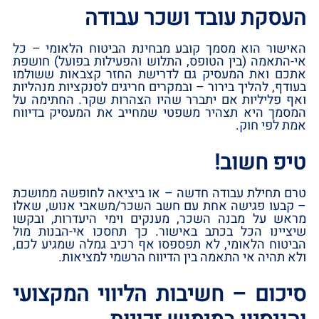
העסקת עובד ושכר עבודה
האישור הוא מסמך קובע מבחינת הביטוח הלאומי – כל
אי-התאמה ‏(בין הטופס,‏ התלוש והפעילות בפועל)‏ חושפת
אתכם ואת המעסיק גם לדרישת החזר קצבאות ששולמו
בעודף,‏ להליך בירור – ובמקרים חריגים לסנקציות מנהליות
ואף פליליות אם יתברר שהיו הצהרות שקר.‏ החתימה על
המסמך היא תצהיר משפטי שמחייב את המעסיק בדיווח
אמת לפי חוק.‏
טיפ חשוב!‏
טרם תחילת עבודה חדשה – או ביציאה לחופשה ממושכת
– קבעו פגישה אחת עם חשב השכר/משאבי אנוש,‏ שאלו
מראש על מבנה השכר,‏ מענקים וימי היעדרות,‏ ובקשו
שיציינו הכל בכתב באישור.‏ כך תחסכו אי-הבנות מול
הביטוח הלאומי,‏ לא תפספסו אף רכיב גמלה שמגיע לכם,‏
ולא תהיה אי התאמה בין הדיווח הרשמי למציאות.‏
סיכום – חשיבות הליווי המקצועי