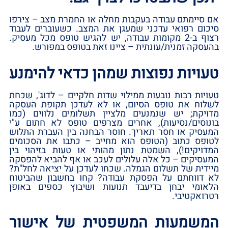
אם סיימתם עבודה בעקבות מחלה או החמרת מצב – צירפו
סיכום רפואי עדכני שמעגן את המצב.‏ כשעוברים לעבוד
רצוף ב-2 מקומות עבודה,‏ יש להגיש טופס מכל מעסיק.‏
בהעסקה זמנית/עונתית – ציינו זאת בטופס במפורש.‏
טעויות נפוצות שמהן כדאי להימנע
טעויות רבות נובעות ממילוי שדות חלקיים – לדוג‏',‏ שכחת
לשלוח את טופס הסיום,‏ או לא לעדכן תקופת העסקה
מדויקת;‏ יש שנמנעים מלציין תשלומים נלווים ‏(כמו
בונוסים/נסיעות)‏,‏ אחרים מצרפים טופס לא חתום ע‏"י
המעסיק או חסר תאריך.‏ חוסר הבחנה בין העברת התלוש
לטופס כתוב ‏(הטופס הוא מחייב – כתבו את הסכומים
המדויקים!‏)‏,‏ השמטת נתון מהותי או טעות בזיהוי בין
המעסיקים – כל אלה עלולים לעכב או אף להביא להפסקה
מיידית של תשלום הגמלה.‏ שכחו לעדכן על יציאה לחל‏"ת?‏
לא דווחתם על הפסקת עבודה?‏ קחו בחשבון שהביטוח
הלאומי יבחן בדיעבד תנועות ושיבוץ כספים באופן
רטרואקטיבי.‏
המשמעות המשפטית של אישור