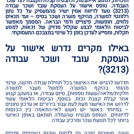
הזכויות,‏ למנוע אי-הבנות,‏ ולהבטיח קבלת הקצבה לצד שכר
העבודה.‏ טופס אישור על העסקת עובד ושכר עבודה
‏(3213)‏ נועד לדיווח אמין ישיר מהמעסיק על כל נתון
רלוונטי למשרה,‏ מהיקף משרה ושכר בסיס – ועד תנאים
נלווים,‏ חופשות,‏ פיצויים ודמי הבראה.‏ המסמך מאפשר
לביטוח הלאומי לבצע שקלול מדויק של זכאות,‏ למנוע
תקלות,‏ ומסייע לעדכן בזמן כל שינוי במצבכם התעסוקתי.‏
באילו מקרים נדרש אישור על
העסקת עובד ושכר עבודה
‏(3213)‏?‏
תדרשו להגיש את האישור בכל תחילת עבודה חדשה,‏ שינוי
מהותי בהיקף המשרה ‏(למשל מעבר למשרה
חלקית/מלאה/שעות נוספות)‏,‏ סיום עבודה,‏ או במעקב קבוע
אחר קבלת קצבת נכות.‏ בנוסף,‏ הביטוח הלאומי עשוי
לדרוש את האישור מעת לעת עבור בירורים או עדכון נתונים
– במיוחד כאשר יש חשש לאי-התאמה בין הכנסות
לדיווחים.‏ הטופס מבטיח שהגמלה תותאם באופן האישי
ביותר לכל תנועת שכר ומרכיב עבודה.‏
ישנה חשיבות יתרה גם לדיווח שקוף בשינויים זמניים