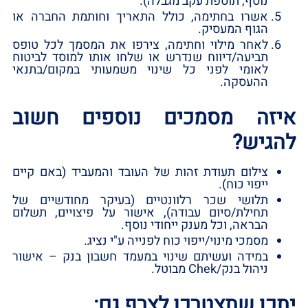
נוסף,‏ תוספת עקב מגבלה)‏.‏
אשרו בחתימה,‏ כולל התאריך וחותמת החברה או
הגוף המעסיק.‏
לאחר מילוי וחתימה,‏ צירפו את המסמך לכל טופס
תביעה/דיווח שנדרש או שלחו אותו למוסד לביטוח
לאומי לפני כל שינוי משמעותי במקום/בתנאי
ההעסקה.‏
איזה מסמכים נוספים חשוב
להגיש?‏
צילום תעודת זהות של העובד והמעביד ‏(באם קיים
ייפוי כוח)‏.‏
תלושי שכר רלוונטיים ‏(בעיקר מחודשיים של
תחילת/סיום עבודה)‏,‏ אישור על פיצויים,‏ תשלום
הבראה,‏ וכל מענק ייחודי נוסף.‏
מסמכי מינוי/ייפוי כוח לפנייה ע‏"י נציג.‏
במידה ועשיתם שינוי במעמד חשבון בנק – אישור
ניהול בנק/Chek מבוטל.‏
יתכן שתצטרכו לצרף גם:‏