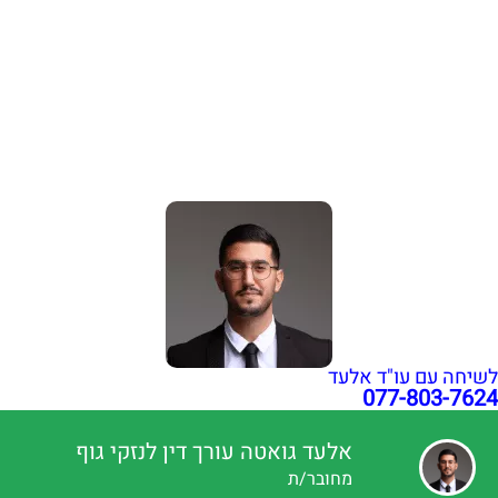
נפילה ברכבת ישראל: אחריות ופיצויים | עו"ד אלעד גואטה
שבר בפיקת הברך בעבודה: איך לקבל פיצויים מרביים?
הכרה באירוע מוחי בעבודה כתאונת עבודה | עו"ד גואטה
פציעה ממכונה בעבודה – אחריות מעסיק ויצרן | עו"ד גואטה
הצהרת נגישות
תקנון האתר
מדיניות פרטיות
מפת אתר
בניית אתרי תדמית
עשהאל דיגיטל
כל הזכויות שמורות עבור עו"ד אלעד גואטה 2026- 2018 Ⓒ
לשיחה עם עו"ד אלעד
077-803-7624
אלעד גואטה עורך דין לנזקי גוף
מחובר/ת