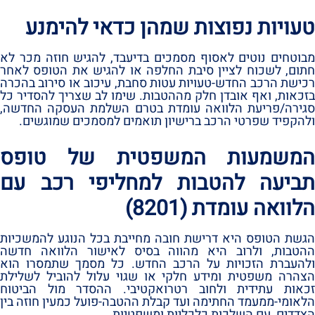
טעויות נפוצות שמהן כדאי להימנע
מבוטחים נוטים לאסוף מסמכים בדיעבד,‏ להגיש חוזה מכר לא
חתום,‏ לשכוח לציין סיבת החלפה או להגיש את הטופס לאחר
רכישת הרכב החדש-טעויות עטות סחבת,‏ עיכוב או סירוב בהכרה
בזכאות,‏ ואף אובדן חלק מההטבות.‏ שימו לב שצריך להסדיר כל
סגירה/פריעת הלוואה עומדת בטרם השלמת העסקה החדשה,‏
ולהקפיד שפרטי הרכב ברישיון תואמים למסמכים שמוגשים.‏
המשמעות המשפטית של טופס
תביעה להטבות למחליפי רכב עם
הלוואה עומדת ‏(8201)‏
הגשת הטופס היא דרישת חובה מחייבת בכל הנוגע להמשכיות
ההטבות,‏ ולרוב היא מהווה בסיס לאישור הלוואה חדשה
ולהעברת הזכויות על הרכב החדש.‏ כל מסמך שתמסרו הוא
הצהרה משפטית ומידע חלקי או שגוי עלול להוביל לשלילת
זכאות עתידית ולחוב רטרואקטיבי.‏ ההסדר מול הביטוח
הלאומי-ממעמד החתימה ועד קבלת ההטבה-פועל כמעין חוזה בין
הצדדים,‏ עם השלכות כלכליות ומשפטיות.‏