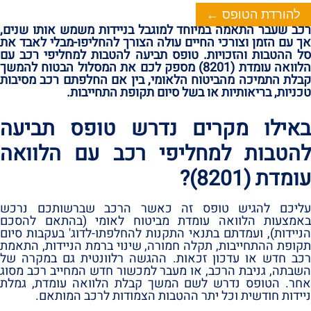
להורדת הטופס ←
רכב שעבר התאמה במיוחד למוגבל בניידות משמש אותו שנים,‏
אך עם הזמן וצורכי החיים עולה הצורך להחליפו-מבלי לאבד את
סל ההטבות והזכויות.‏ טופס תביעה להטבות למחליפי רכב עם
הלוואה עומדת ‏(8201)‏ מספק לכם את המסלול הבטוח להמשך
קבלת התמיכה מהביטוח הלאומי,‏ בין אם החלפתם רכב מסיבות
טכניות,‏ בריאותיות או בשל סיום תקופת התחייבות.‏
באילו מקרים נדרש טופס תביעה
להטבות למחליפי רכב עם הלוואה
עומדת ‏(8201)‏?‏
עליכם להגיש טופס זה כאשר הרכב שברשותכם נרכש
באמצעות הלוואה עומדת מביטוח לאומי ‏(בהתאם להסכם
הניידות)‏,‏ ועמדתם בתנאי התקנות להחלפתו-לדוג‏' בעקבות סיום
תקופת ההתחייבות,‏ תקלה חמורה,‏ שינוי ברמת הניידות,‏ התאמת
רכב חדש או עדכון זכאות.‏ ההגשה רלוונטית גם במקרה של
השבתה,‏ גניבת הרכב,‏ או מעבר למכשור חדש המחייב רכב מסוג
אחר.‏ הטופס נדרש לשם המשך קבלת הלוואה עומדת,‏ גמלת
ניידות חודשית וכל יתר ההטבות הצמודות לרכב המותאם.‏