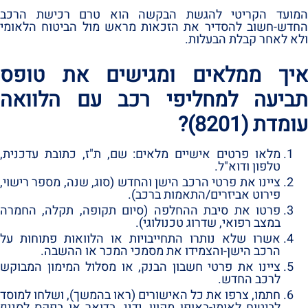
המועד הקריטי להגשת הבקשה הוא טרם רכישת הרכב
החדש-חשוב להסדיר את הזכאות מראש מול הביטוח הלאומי
ולא לאחר קבלת הבעלות.‏
איך ממלאים ומגישים את טופס
תביעה למחליפי רכב עם הלוואה
עומדת ‏(8201)‏?‏
מלאו פרטים אישיים מלאים:‏ שם,‏ ת‏"ז,‏ כתובת עדכנית,‏
טלפון ודוא‏"ל.‏
ציינו את פרטי הרכב הישן והחדש ‏(סוג,‏ שנה,‏ מספר רישוי,‏
פירוט אביזרים/התאמות ברכב)‏.‏
פרטו את סיבת ההחלפה ‏(סיום תקופה,‏ תקלה,‏ החמרה
במצב רפואי,‏ שדרוג טכנולוגי)‏.‏
אשרו שלא נותרו התחייבויות או הלוואות פתוחות על
הרכב הישן-והצמידו את מסמכי המכר או ההשבה.‏
ציינו את פרטי חשבון הבנק,‏ או מסלול המימון המבוקש
לרכב החדש.‏
חתמו,‏ צרפו את כל האישורים ‏(ראו בהמשך)‏,‏ ושלחו למוסד
לביטוח לאומי-באופן מקוון,‏ ידני,‏ בדואר או בפקס לסניף