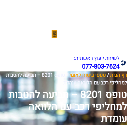
אודות
תחומי עיסוק
הצלחות המשרד
סרטונים
מהתקשורת
מחשבון נכות מעבודה
צור קשר
לשיחת ייעוץ ראשונית:
077-803-7624
דף הבית
/
טפסי ביטוח לאומי
/
טופס 8201 – תביעה להטבות
למחליפי רכב עם הלוואה עומדת ‏
טופס 8201 – תביעה להטבות
למחליפי רכב עם הלוואה
עומדת ‏