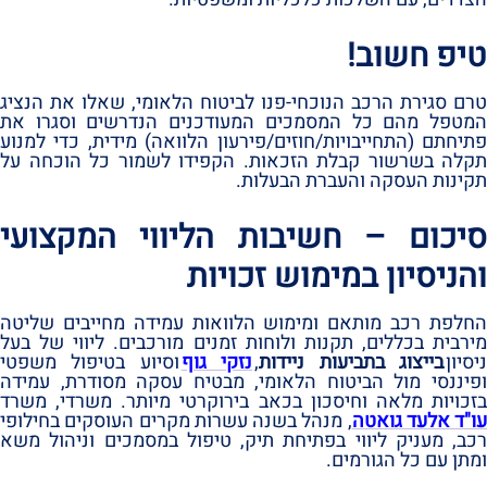
טיפ חשוב!‏
טרם סגירת הרכב הנוכחי-פנו לביטוח הלאומי,‏ שאלו את הנציג
המטפל מהם כל המסמכים המעודכנים הנדרשים וסגרו את
פתיחתם ‏(התחייבויות/חוזים/פירעון הלוואה)‏ מידית,‏ כדי למנוע
תקלה בשרשור קבלת הזכאות.‏ הקפידו לשמור כל הוכחה על
תקינות העסקה והעברת הבעלות.‏
סיכום – חשיבות הליווי המקצועי
והניסיון במימוש זכויות
החלפת רכב מותאם ומימוש הלוואות עמידה מחייבים שליטה
מירבית בכללים,‏ תקנות ולוחות זמנים מורכבים.‏ ליווי של בעל
יסיון
בייצוג בתביעות ניידות
,‏
נזקי גוף
וסיוע בטיפול משפטי
ופיננסי מול הביטוח הלאומי,‏ מבטיח עסקה מסודרת,‏ עמידה
בזכויות מלאה וחיסכון בכאב בירוקרטי מיותר.‏ משרדי,‏‏‏ משרד
עו‏‏‏"ד אלעד גואטה
,‏‏‏ מנהל בשנה עשרות מקרים העוסקים בחילופי
רכב,‏ מעניק ליווי בפתיחת תיק,‏ טיפול במסמכים וניהול משא
ומתן עם כל הגורמים.‏