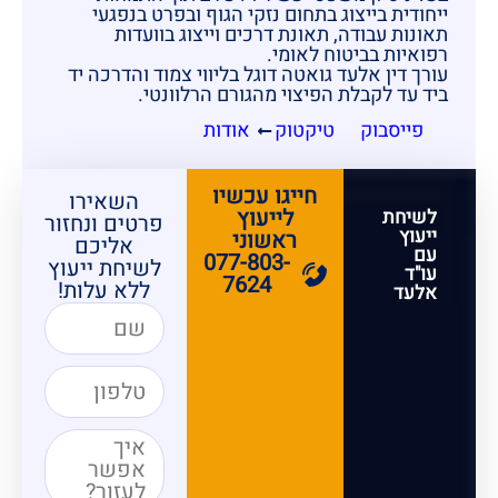
ייחודית בייצוג בתחום נזקי הגוף ובפרט בנפגעי
תאונות עבודה, תאונת דרכים וייצוג בוועדות
רפואיות בביטוח לאומי.
עורך דין אלעד גואטה דוגל בליווי צמוד והדרכה יד
ביד עד לקבלת הפיצוי מהגורם הרלוונטי.
פייסבוק
טיקטוק
אודות
חייגו עכשיו
השאירו
לייעוץ
לשיחת
פרטים ונחזור
ייעוץ
ראשוני
אליכם
עם
077-803-
לשיחת ייעוץ
עו"ד
7624
ללא עלות!
אלעד