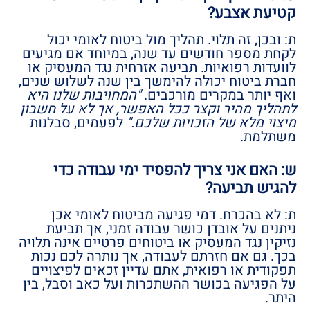
קטיעת אצבע?
ת: ובכן, זה תלוי. תהליך מול ביטוח לאומי יכול
לקחת מספר חודשים עד שנה, במיוחד אם מגיעים
לוועדות רפואיות. תביעה אזרחית נגד המעסיק או
חברת ביטוח יכולה להימשך בין שנה לשלוש שנים,
ואף יותר במקרים מורכבים.
"המחויבות שלנו היא
לתהליך מהיר וקצר ככל האפשר, אך לא על חשבון
מיצוי מלא של הזכויות שלכם."
לפעמים, סבלנות
משתלמת.
ש: האם אני צריך להפסיד ימי עבודה כדי
להגיש תביעה?
ת: לא בהכרח. דמי פגיעה מביטוח לאומי אכן
ניתנים על אובדן כושר עבודה זמני, אך תביעת
נזיקין נגד המעסיק או ביטוחים פרטיים אינה תלויה
בכך. גם אם חזרתם לעבודה, אך נותרה לכם נכות
תפקודית או רפואית, אתם עדיין זכאים לפיצויים
על הפגיעה בכושר ההשתכרות ועל כאב וסבל, בין
היתר.