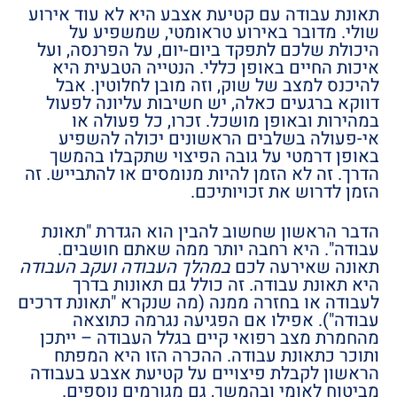
תאונת עבודה עם קטיעת אצבע היא לא עוד אירוע
שולי. מדובר באירוע טראומטי, שמשפיע על
היכולת שלכם לתפקד ביום-יום, על הפרנסה, ועל
איכות החיים באופן כללי. הנטייה הטבעית היא
להיכנס למצב של שוק, וזה מובן לחלוטין. אבל
דווקא ברגעים כאלה, יש חשיבות עליונה לפעול
במהירות ובאופן מושכל. זכרו, כל פעולה או
אי-פעולה בשלבים הראשונים יכולה להשפיע
באופן דרמטי על גובה הפיצוי שתקבלו בהמשך
הדרך. זה לא הזמן להיות מנומסים או להתבייש. זה
הזמן לדרוש את זכויותיכם.
הדבר הראשון שחשוב להבין הוא הגדרת "תאונת
עבודה". היא רחבה יותר ממה שאתם חושבים.
תאונה שאירעה לכם
במהלך העבודה ועקב העבודה
היא תאונת עבודה. זה כולל גם תאונות בדרך
לעבודה או בחזרה ממנה (מה שנקרא "תאונת דרכים
עבודה"). אפילו אם הפגיעה נגרמה כתוצאה
מהחמרת מצב רפואי קיים בגלל העבודה – ייתכן
ותוכר כתאונת עבודה. ההכרה הזו היא המפתח
הראשון לקבלת פיצויים על קטיעת אצבע בעבודה
מביטוח לאומי ובהמשך, גם מגורמים נוספים.