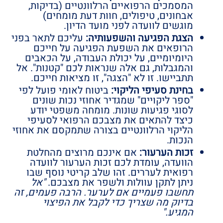
המסמכים הרפואיים הרלוונטיים (בדיקות,
אבחונים, טיפולים, חוות דעת מומחים)
מוגשים לוועדה לפני מועד הדיון.
הצגת הפגיעה והשפעותיה:
עליכם לתאר בפני
הרופאים את השפעת הפגיעה על חייכם
היומיומיים, על יכולת העבודה, על הכאבים
והמגבלות, גם אלה שנראות לכם "קטנות". אל
תתביישו. זו לא "הצגה", זו מציאות חייכם.
בחינת סעיפי הליקוי:
ביטוח לאומי פועל לפי
"ספר ליקויים" שמגדיר אחוזי נכות שונים
לסוגי פגיעות שונות. מומחה משפטי יודע
כיצד להתאים את מצבכם הרפואי לסעיפי
הליקוי הרלוונטיים בצורה שתמקסם את אחוזי
הנכות.
זכות הערעור:
אם אינכם מרוצים מהחלטת
הוועדה, עומדת לכם זכות הערעור לוועדה
רפואית לעררים. זהו שלב קריטי נוסף שבו
ניתן לתקן עוולות ולשפר את מצבכם.
"אל
תחשבו פעמיים אם לערער. הרבה פעמים, זה
בדיוק מה שצריך כדי לקבל את הפיצוי
המגיע."