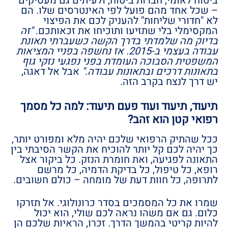
ביטוח לאומי, חברות ביטוח, ולעיתים גם מעסיקים
– שכל אחד מהם פועל לפי האינטרסים שלו. הם
לא "חדורי שליחות" להעניק לכם את הפיצוי
המקסימלי בלי שתזיעו ותוכיחו את זכאותכם.
"זה
בדיוק מה שלמדתי בדרך הקשה כשעברתי תאונת
עבודה בעצמי ב-2015. אז נחשפה בפניי המציאות
המשפטית הסבוכה העומדת בפני נפגעי נזקי גוף
בתאונות דרכים ובתאונות עבודה."
אבל אל דאגה,
יש דרך לנצח בקרב הזה.
תיעוד, תיעוד ועוד פעם תיעוד: למה כל מסמך
רפואי קטן הוא זהב?
ככל שהתיק הרפואי שלכם יהיה מלא ומפורט יותר,
כך יהיה לכם קל יותר להוכיח את הקשר הסיבתי בין
התאונה לפגיעה, ואת חומרת הנזק. כל ביקור אצל
רופא, כל טיפול, כל בדיקת הדמיה, כל מרשם
לתרופה, כל חוות דעת של מומחה – כולם חשובים.
שמרו את כל המסמכים בסדר כרונולוגי. אל תזרקו
כלום. גם אם משהו נראה לכם שולי, הוא יכול
להיות קריטי בהמשך הדרך. זכרו, הראיות שלכם הן