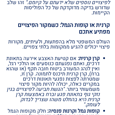
לפיצויים נוספים שלא ידעתם על קיומם."
זהו שלב
שדורש בדיקה מדוקדקת של כל הפוליסות
הקיימות.
קרנית או קופות הגמל: כשמקור הפיצויים
מפתיע אתכם
העולם המשפטי מלא בהפתעות, ולעיתים, מקורות
פיצוי יכולים להגיע ממקומות בלתי צפויים.
קרן קרנית:
אם קטיעת האצבע אירעה בתאונת
דרכים, ואתם נפגעתם כנוסעים או הולכי רגל,
ואין לנהג המעורב ביטוח חובה תקף (או שהוא
ברח), קרן קרנית תיכנס לתמונה. קרן זו,
שמטרתה לפצות נפגעי תאונות דרכים
במקרים כאלה, יכולה להיות מקור פיצוי
משמעותי ביותר.
"הגשת תביעה לפיצויים בגין
נזקי גוף בתאונת פגע וברח באמצעות קרן
קרנית היא בהחלט משהו שצריך לבדוק
לעומק."
קופות גמל וקרנות פנסיה:
חלק מקופות הגמל