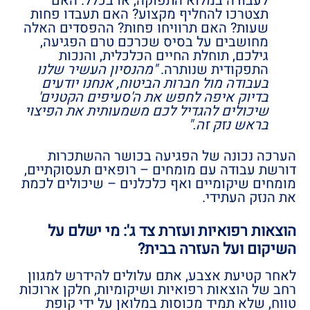
לעבודה במלוא התפוקה, או בכלל. האם
תצטרכו להחליף מקצוע? האם תעבדו פחות
שעות? האם תרוויחו פחות? ההפסדים האלה
מחושבים על בסיס שכרכם טרם הפגיעה,
גילכם, תוחלת החיים הכלכלית, והנכות
התפקודית שנותרה.
"מהנסיון העשיר שלנו
בעבודה מול חברות הביטוח, אנחנו יודעים
בדיוק איפה לחפש את ה'סעיפים הקטנים'
שיכולים להגדיל לכם משמעותית את הפיצוי
בראש נזק זה."
הערכה נכונה של הפגיעה בכושר ההשתכרות
דורשת עבודה עם מומחים – רופאים תעסוקתיים,
מומחים שיקומיים ואף כלכלנים – שיכולים לכמת
את הנזק העתידי.
הוצאות רפואיות ועזרת צד ג': מי ישלם על
השיקום ועל העזרה בבית?
לאחר קטיעת אצבע, אתם עלולים להידרש למגוון
רחב של הוצאות רפואיות ושיקומיות, חלקן ארוכות
טווח, שלא תמיד מכוסות במלואן על ידי קופת