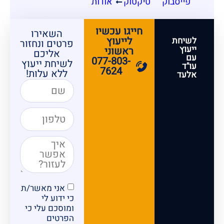
פייסבוק
טיקטוק
אודות
חייגו עכשיו
השאירו
לייעוץ
לשיחת
פרטים ונחזור
ייעוץ
ראשוני
אליכם
עם
077-803-
לשיחת ייעוץ
עו"ד
7624
ללא עלות!
אלעד
אני מאשר/ת
כי ידוע לי
ומוסכם עלי כי
הפרטים