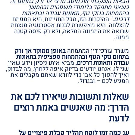
הבאות השקעתי את מיטב מרצי אך ורק בתחום זה
כשאני מתמקד בלימודי משפטים ובהמשך
בהתמחות בנזקי גוף, תאונות עבודה ובתאונות
דרכים."
ההיכרות הזו, מכל החזיתות, היא המפתח
להצלחה. היא מאפשרת לבנות אסטרטגיה מנצחת
שרואה את התמונה המלאה, ולא רק פיסה קטנה
ממנה.
משרד עורכי דין המתמחה
באופן ממוקד אך ורק
בתחום נזקי הגוף ובהתמחות ספציפית בתאונות
עבודה ותאונות דרכים
, מביא איתו ניסיון וידע שאין
שני לו. אנחנו יודעים בדיוק איפה ללחוץ, מה לבדוק,
ואיך להפוך כל אבן כדי לוודא שאתם מקבלים את
המגיע לכם – ובגדול.
שאלות ותשובות שיאירו לכם את
הדרך: מה שאנשים באמת רוצים
לדעת
ש: כמה זמן לוקח תהליך קבלת פיצויים על