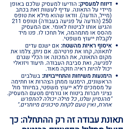
דיווח למעסיק:
הודיעו למעסיק שלכם באופן
מיידי על התאונה. עדיף לעשות זאת בכתב
(מייל, הודעה). וודאו שהוא מילא את טופס
250 (הודעה על פגיעה בעבודה) וטופס 211
והגיש אותו לביטוח לאומי. אם המעסיק
מהסס או מתמהמה, אל תחכו לו. פנו מיד
לקבלת ייעוץ משפטי.
איסוף ראיות מהשטח:
אם ישנם עדים
לתאונה, קחו את פרטיהם. אם ניתן, צלמו את
מקום התאונה, את המכונה או הכלי שגרם
לפגיעה, ואת סביבת העבודה. תיעוד ויזואלי
יכול להיות ראיה חזקה מאוד.
הימנעות משיחות והתחייבויות:
בשלבים
הראשונים, הימנעו ממתן הצהרות או חתימה
על מסמכים ללא ייעוץ משפטי, במיוחד מול
נציגי חברות ביטוח או גורמים מטעם המעסיק.
"מהנסיון שלנו, כל מילה יכולה להתפרש
אחרת, ואין טעם לקחת סיכונים מיותרים."
תאונת עבודה זה רק ההתחלה: כך