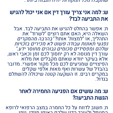
שתקבלו מכל המקורות יהיה הגבוה ביותר."
ש: למה אני צריך עורך דין אם אני יכול להגיש
את התביעה לבד?
ת: אפשר בהחלט להגיש את התביעה לבד. אבל
השאלה היא, האם אתם רוצים "לשרוד" את
התהליך, או "למצות" אותו?
"בהרבה מהמקרים
נפגעי תאונות עבודה פשוט לא מכירים בזכויות
שלהם ומפסידים סכומים גבוהים מחוסר ידע."
עורך דין מנוסה לא רק יחסוך לכם זמן וכאבי ראש,
אלא בעיקר יוודא שאתם מקבלים את מלוא
הפיצויים שמגיעים לכם מכל מקור אפשרי. מדובר
בהבדל של עשרות ואף מאות אלפי שקלים
במקרים רבים. זו השקעה קטנה שיכולה להשתלם
בגדול.
ש: מה עושים אם הפגיעה החמירה לאחר
הגשת התביעה?
ת: חשוב לדווח על כל החמרה במצב הרפואי לרופא
המטפל ולעורך הדין שלכם באופן מיידי. ניתן,