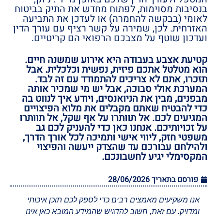
בנסיבות מסוימות, לפתוח מחדש את התיק בביטוח
לאומי (בבקשה להחמרה) או לעדכן את התביעה
האזרחית. לכן, שמירה על קשר רציף עם עורך הדין
ועדכון שוטף על מצבכם הרפואי הם קריטיים.
קטיעת אצבע בעבודה היא אירוע שמשנה חיים.
הוא מטלטל אתכם פיזית, נפשית וכלכלית. אבל
תזכרו, אתם לא צריכים להתמודד עם זה לבד.
המערכת אולי סבוכה, אבל יש מי שמכיר אותה
מבפנים, מבין את הניואנסים, ויודע איך לנווט בה
כדי להבטיח שאתם מקבלים את מלוא הפיצויים
המגיעים לכם. אל תוותרו על אף שקל, אל תוותרו
על זכויותיכם. אנחנו כאן כדי להעניק לכם גב
משפטי חזק, ליווי אישי ותמיכה לכל אורך הדרך,
ולהילחם עבורכם עד שהצדק ייעשה והפיצוי
המקסימלי יגיע לחשבונכם.
פורסם בתאריך
28/06/2026
אנו משקיעים מאמצים רבים כדי לספק לכם תוכן איכותי
ומדויק. עם זאת, חשוב להדגיש שהמידע המובא כאן אינו