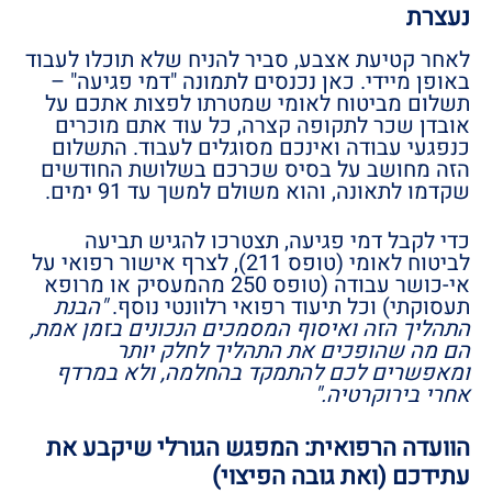
נעצרת
לאחר קטיעת אצבע, סביר להניח שלא תוכלו לעבוד
באופן מיידי. כאן נכנסים לתמונה "דמי פגיעה" –
תשלום מביטוח לאומי שמטרתו לפצות אתכם על
אובדן שכר לתקופה קצרה, כל עוד אתם מוכרים
כנפגעי עבודה ואינכם מסוגלים לעבוד. התשלום
הזה מחושב על בסיס שכרכם בשלושת החודשים
שקדמו לתאונה, והוא משולם למשך עד 91 ימים.
כדי לקבל דמי פגיעה, תצטרכו להגיש תביעה
לביטוח לאומי (טופס 211), לצרף אישור רפואי על
אי-כושר עבודה (טופס 250 מהמעסיק או מרופא
תעסוקתי) וכל תיעוד רפואי רלוונטי נוסף.
"הבנת
התהליך הזה ואיסוף המסמכים הנכונים בזמן אמת,
הם מה שהופכים את התהליך לחלק יותר
ומאפשרים לכם להתמקד בהחלמה, ולא במרדף
אחרי בירוקרטיה."
הוועדה הרפואית: המפגש הגורלי שיקבע את
עתידכם (ואת גובה הפיצוי)