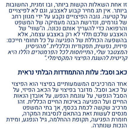
זו אחת השאלות הקשות ביותר, ובו זמנית, החשובות
ביותר. אין תג מחיר קבוע לאצבע, וגם לא לפיצויים
על קטיעה. גובה הפיצויים נקבע על ידי מגוון רחב
של גורמים, ונדרשת הבנה מעמיקה של המשפט
והרפואה כדי להעריך אותם נכונה. ה"שווי" של
האצבע שלכם תלוי לא רק באצבע עצמה, אלא
בהשפעה הכוללת של הפגיעה על כל תחומי חייכם:
פיזית, נפשית, תפקודית וכלכלית.
"מהניסיון
המצטבר שלי, התייחסות לכל הפרמטרים הללו היא
קריטית להשגת הפיצוי המקסימלי."
כאב וסבל: עלות ההתמודדות הבלתי נראית
אחד המרכיבים המשמעותיים בפיצוי הוא הפיצוי
על כאב וסבל. מדובר בפיצוי על הכאב הפיזי, על
הסבל הנפשי, על עוגמת הנפש, על אובדן הנאות
החיים ועל הפגיעה באיכות החיים הכללית. זהו
מרכיב שקשה לכמת בכסף, אך בתי המשפט
מנסים לעשות זאת בהתאם לנסיבות המקרה,
חומרת הפגיעה, תקופת ההחלמה, גיל הנפגע, ומידת
הנכות שנותרה.