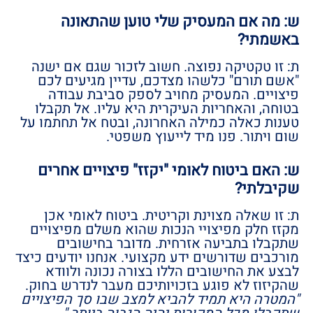
ש: מה אם המעסיק שלי טוען שהתאונה
באשמתי?
ת: זו טקטיקה נפוצה. חשוב לזכור שגם אם ישנה
"אשם תורם" כלשהו מצדכם, עדיין מגיעים לכם
פיצויים. המעסיק מחויב לספק סביבת עבודה
בטוחה, והאחריות העיקרית היא עליו. אל תקבלו
טענות כאלה כמילה האחרונה, ובטח אל תחתמו על
שום ויתור. פנו מיד לייעוץ משפטי.
ש: האם ביטוח לאומי "יקזז" פיצויים אחרים
שקיבלתי?
ת: זו שאלה מצוינת וקריטית. ביטוח לאומי אכן
מקזז חלק מפיצויי הנכות שהוא משלם מפיצויים
שתקבלו בתביעה אזרחית. מדובר בחישובים
מורכבים שדורשים ידע מקצועי. אנחנו יודעים כיצד
לבצע את החישובים הללו בצורה נכונה ולוודא
שהקיזוז לא פוגע בזכויותיכם מעבר לנדרש בחוק.
"המטרה היא תמיד להביא למצב שבו סך הפיצויים