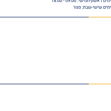
ימים ראשון-חמישי: 09:00 - 18:00
ימים שישי-שבת: סגור
תפריט ראשי
דף הבית
אודות
סרטונים
המלצות וביקורות
מהתקשורת
הצלחות המשרד
בלוג
טפסי ביטוח לאומי להורדה
צור קשר
תחומי התמחות
נזקי גוף
תאונות עבודה
תביעות אובדן כושר עבודה
תאונות דרכים