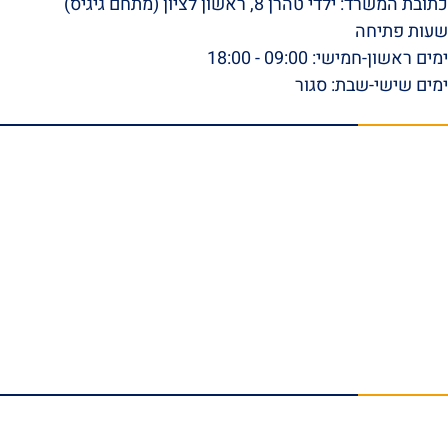
כתובת המשרד: ילדי טהרן 8, ראשון לציון (מתחם גיגיס)
שעות פתיחה
ימים ראשון-חמישי: 09:00 - 18:00
ימים שישי-שבת: סגור
תפריט ראשי
דף הבית
אודות
סרטונים
המלצות וביקורות
מהתקשורת
הצלחות המשרד
בלוג
טפסי ביטוח לאומי להורדה
צור קשר
תחומי התמחות
נזקי גוף
תאונות עבודה