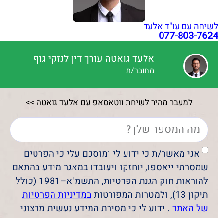
לשיחה עם עו"ד אלעד
077-803-7624
אלעד גואטה עורך דין לנזקי גוף
מחובר/ת
למעבר מהיר לשיחת ווטאסאפ עם אלעד גואטה >>
אני מאשר/ת כי ידוע לי ומוסכם עלי כי הפרטים
שמסרתי ייאספו, יוחזקו ויעובדו במאגר מידע בהתאם
להוראות חוק הגנת הפרטיות, התשמ"א–1981 (כולל
תיקון 13), ולמטרות המפורטות
במדיניות הפרטיות
של האתר
. ידוע לי כי מסירת המידע נעשית מרצוני