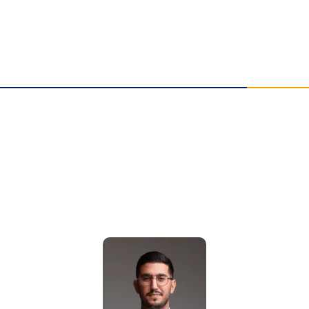
תאונות אישיות
תביעות משרד הביטחון
תביעות ביטוח לאומי
תביעות ביטוח סיעודי
מאמרים אחרונים
הלם תאונה פיצויים: זכויות לנפגעי נזק נפשי | עו"ד גואטה
נפילה ברכבת ישראל: אחריות ופיצויים | עו"ד אלעד גואטה
שבר בפיקת הברך בעבודה: איך לקבל פיצויים מרביים?
הכרה באירוע מוחי בעבודה כתאונת עבודה | עו"ד גואטה
פציעה ממכונה בעבודה – אחריות מעסיק ויצרן | עו"ד גואטה
הצהרת נגישות
תקנון האתר
מדיניות פרטיות
מפת אתר
בניית אתרי תדמית
עשהאל דיגיטל
כל הזכויות שמורות עבור עו"ד אלעד גואטה 2026- 2018 Ⓒ