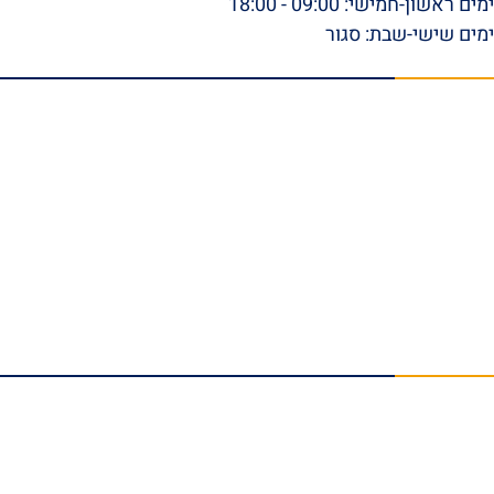
ימים ראשון-חמישי: 09:00 - 18:00
ימים שישי-שבת: סגור
תפריט ראשי
דף הבית
אודות
סרטונים
המלצות וביקורות
מהתקשורת
הצלחות המשרד
בלוג
טפסי ביטוח לאומי להורדה
צור קשר
תחומי התמחות
נזקי גוף
תאונות עבודה
תביעות אובדן כושר עבודה
תאונות דרכים