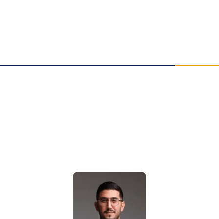
תאונות אישיות
תביעות משרד הביטחון
תביעות ביטוח לאומי
תביעות ביטוח סיעודי
מאמרים אחרונים
הלם תאונה פיצויים: זכויות לנפגעי נזק נפשי | עו"ד גואטה
נפילה ברכבת ישראל: אחריות ופיצויים | עו"ד אלעד גואטה
שבר בפיקת הברך בעבודה: איך לקבל פיצויים מרביים?
הכרה באירוע מוחי בעבודה כתאונת עבודה | עו"ד גואטה
פציעה ממכונה בעבודה – אחריות מעסיק ויצרן | עו"ד גואטה
הצהרת נגישות
תקנון האתר
מדיניות פרטיות
מפת אתר
בניית אתרי תדמית
עשהאל דיגיטל
כל הזכויות שמורות עבור עו"ד אלעד גואטה 2026- 2018 Ⓒ