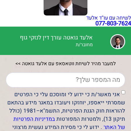
לשיחה עם עו"ד אלעד
077-803-7624
אלעד גואטה עורך דין לנזקי גוף
מחובר/ת
למעבר מהיר לשיחת ווטאסאפ עם אלעד גואטה >>
אני מאשר/ת כי ידוע לי ומוסכם עלי כי הפרטים
שמסרתי ייאספו, יוחזקו ויעובדו במאגר מידע בהתאם
להוראות חוק הגנת הפרטיות, התשמ"א–1981 (כולל
תיקון 13), ולמטרות המפורטות
במדיניות הפרטיות
של האתר
. ידוע לי כי מסירת המידע נעשית מרצוני