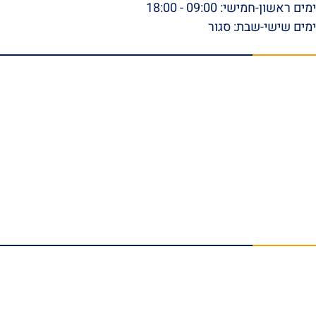
ימים ראשון-חמישי: 09:00 - 18:00
ימים שישי-שבת: סגור
תפריט ראשי
דף הבית
אודות
סרטונים
המלצות וביקורות
מהתקשורת
הצלחות המשרד
בלוג
טפסי ביטוח לאומי להורדה
צור קשר
תחומי התמחות
נזקי גוף
תאונות עבודה
תביעות אובדן כושר עבודה
תאונות דרכים