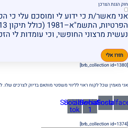
חוק הגנת הצרכן
אני מאשר/ת כי ידוע לי ומוסכם עלי כי ה
הפרטיות, התשמ"א–1981 (כולל תיקון 13), ולמטרות המפורטות
נעשית מרצוני החופשי, וכי עומדות לי הזכו
חזרו אלי
[brb_collection id=1380]
אני מאמין שכל לקוח ראוי לליווי משפטי מותאם בדיוק לצרכים שלו. לכ
Socialtik-
Socialwhatsapp-
Socialinstagra
Socialfac
tok
1
[brb_collection id=1374]