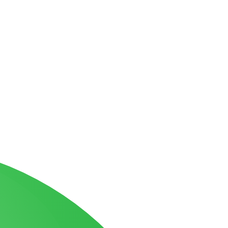
תביעות ביטוח סיעודי
מאמרים אחרונים
הלם תאונה פיצויים: זכויות לנפגעי נזק נפשי | עו"ד גואטה
נפילה ברכבת ישראל: אחריות ופיצויים | עו"ד אלעד גואטה
שבר בפיקת הברך בעבודה: איך לקבל פיצויים מרביים?
הכרה באירוע מוחי בעבודה כתאונת עבודה | עו"ד גואטה
פציעה ממכונה בעבודה – אחריות מעסיק ויצרן | עו"ד גואטה
הצהרת נגישות
תקנון האתר
מדיניות פר