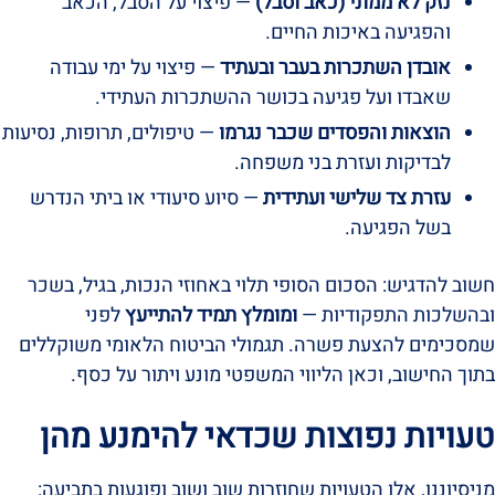
נזק לא ממוני (כאב וסבל)
— פיצוי על הסבל, הכאב
והפגיעה באיכות החיים.
אובדן השתכרות בעבר ובעתיד
— פיצוי על ימי עבודה
שאבדו ועל פגיעה בכושר ההשתכרות העתידי.
הוצאות והפסדים שכבר נגרמו
— טיפולים, תרופות, נסיעות
לבדיקות ועזרת בני משפחה.
עזרת צד שלישי ועתידית
— סיוע סיעודי או ביתי הנדרש
בשל הפגיעה.
חשוב להדגיש: הסכום הסופי תלוי באחוזי הנכות, בגיל, בשכר
ובהשלכות התפקודיות —
ומומלץ תמיד להתייעץ
לפני
שמסכימים להצעת פשרה. תגמולי הביטוח הלאומי משוקללים
בתוך החישוב, וכאן הליווי המשפטי מונע ויתור על כסף.
טעויות נפוצות שכדאי להימנע מהן
מניסיוננו, אלו הטעויות שחוזרות שוב ושוב ופוגעות בתביעה: