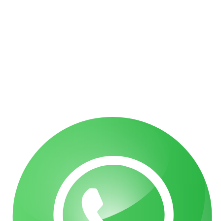
הלם תאונה פיצויים: זכויות לנפגעי נזק נפשי | עו"ד גואטה
נפילה ברכבת ישראל: אחריות ופיצויים | עו"ד אלעד גואטה
שבר בפיקת הברך בעבודה: איך לקבל פיצויים מרביים?
הכרה באירוע מוחי בעבודה כתאונת עבודה | עו"ד גואטה
פציעה ממכונה בעבודה – אחריות מעסיק ויצרן | עו"ד גואטה
הצהרת נגישות
תקנון האתר
מדיניות פרטיות
מפת אתר
בניית אתרי תדמית
עשהאל דיגיטל
כל הזכויות שמורות עבור עו"ד אלעד גואטה 2026- 2018 Ⓒ