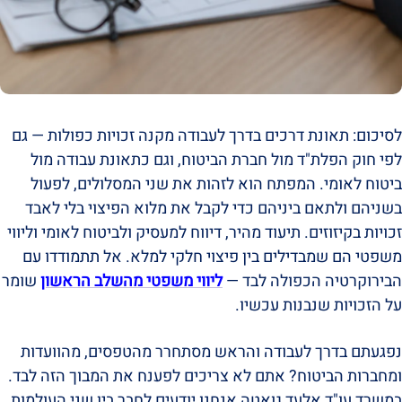
לסיכום: תאונת דרכים בדרך לעבודה מקנה זכויות כפולות — גם
לפי חוק הפלת"ד מול חברת הביטוח, וגם כתאונת עבודה מול
ביטוח לאומי. המפתח הוא לזהות את שני המסלולים, לפעול
בשניהם ולתאם ביניהם כדי לקבל את מלוא הפיצוי בלי לאבד
זכויות בקיזוזים. תיעוד מהיר, דיווח למעסיק ולביטוח לאומי וליווי
משפטי הם שמבדילים בין פיצוי חלקי למלא. אל תתמודדו עם
הבירוקרטיה הכפולה לבד —
ליווי משפטי מהשלב הראשון
שומר
על הזכויות שנבנות עכשיו.
נפגעתם בדרך לעבודה והראש מסתחרר מהטפסים, מהוועדות
ומחברות הביטוח? אתם לא צריכים לפענח את המבוך הזה לבד.
במשרד עו"ד אלעד גואטה אנחנו יודעים לחבר בין שני העולמות