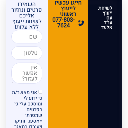
חייגו עכשיו
השאירו
לייעוץ
לשיחת
פרטים ונחזור
ייעוץ
ראשוני
אליכם
עם
077-803-
לשיחת ייעוץ
עו"ד
7624
ללא עלות!
אלעד
אני מאשר/ת
כי ידוע לי
ומוסכם עלי כי
הפרטים
שמסרתי
ייאספו, יוחזקו
ויעובדו במאגר