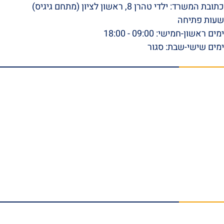
כתובת המשרד: ילדי טהרן 8, ראשון לציון (מתחם גיגיס)
שעות פתיחה
ימים ראשון-חמישי: 09:00 - 18:00
ימים שישי-שבת: סגור
תפריט ראשי
דף הבית
אודות
סרטונים
המלצות וביקורות
מהתקשורת
הצלחות המשרד
בלוג
טפסי ביטוח לאומי להורדה
צור קשר
תחומי התמחות
נזקי גוף
תאונות עבודה