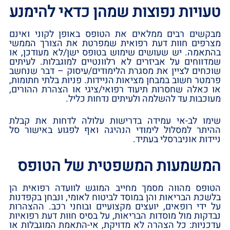
טעויות נפוצות שמהן כדאי להימנע
מבקשים רבים ממלאים את הטופס באופן לקוני ואינם
מצרפים חוות דעת רפואית שמפרטת את הצורך הממשי
בהתאמה. יש שעושים שימוש בטופס ישן/לא מעודכן, או
שמדווחים על אביזרים לא רלוונטיים למוגבלות. לעיתים
שוכחים לציין את מסגרת הלימודים/עיסוק – דבר שנחשב
פרמטר חשוב במבחן מציאות הניידות. פניות בלתי חתומות,
או כאלה שחסרות תיעוד רפואי/ציגי או הצהרת ההורים,
מעוכבות עד להשלמה ולעיתים נדחות כליל.
שימו לב-אי עמידה בדרישות עלולה לדחות את קבלת
ההיתר למסלול לימודי הנהיגה ואף לפגוע באישור סל
ניידות אוניברסלי בעתיד.
המשמעות המשפטית של הטופס
הטופס מהווה מסמך מחייב המוגש לוועדה רפואית הן
בלשכת הבריאות והן במוסד לביטוח לאומי, ונבחן בקפדנות
על ידי רופאים, יועצים מקצועיים ובוחני רכב. ההצהרות
נבדקות מול מוסדות הבריאות, על בסיס חוות דעת רפואיות
עדכניות: כל הצהרה לא מדויקת, אי-התאמת המוגבלות או