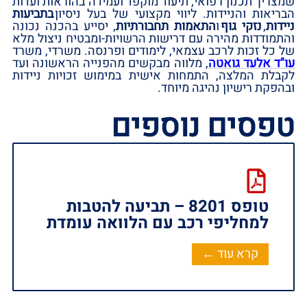
שמצריך תכנון רפואי, תיעוד מוקפד ועמידה בהוראות ועדות
הבריאות והניידות. ליווי מקצועי של בעל ניסיון
בתביעות
ניידות
,
נזקי גוף
ו
התאמות תחבורתיות
, יסייע בהכנה נכונה
והתמודדות מהירה עם דרישות הרשויות-ומבטיח ניצול מלא
של כל זכות לרכב עצמאי, לימודים ופרנסה. משרדי, משרד
עו"ד אלעד גואטה
, מלווה מבקשים מהפנייה הראשונה ועד
לקבלת המלצה, התמחות אישית במימוש זכויות ניידות
ובהפקת רישיון נהיגה מיוחד.
טפסים נוספים
טופס 8201 – תביעה להטבות
למחליפי רכב עם הלוואה עומדת ‏
קרא עוד ←