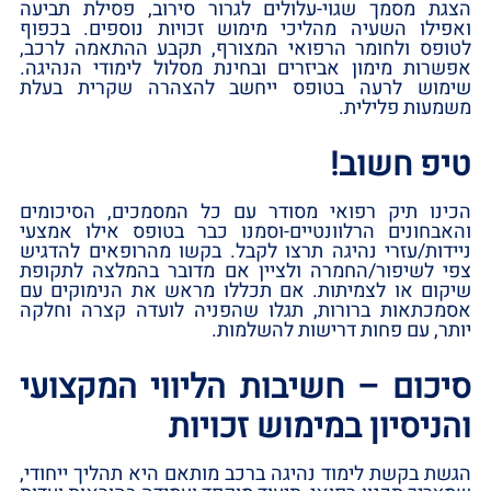
הצגת מסמך שגוי-עלולים לגרור סירוב, פסילת תביעה
ואפילו השעיה מהליכי מימוש זכויות נוספים. בכפוף
לטופס ולחומר הרפואי המצורף, תקבע ההתאמה לרכב,
אפשרות מימון אביזרים ובחינת מסלול לימודי הנהיגה.
שימוש לרעה בטופס ייחשב להצהרה שקרית בעלת
משמעות פלילית.
טיפ חשוב!
הכינו תיק רפואי מסודר עם כל המסמכים, הסיכומים
והאבחונים הרלוונטיים-וסמנו כבר בטופס אילו אמצעי
ניידות/עזרי נהיגה תרצו לקבל. בקשו מהרופאים להדגיש
צפי לשיפור/החמרה ולציין אם מדובר בהמלצה לתקופת
שיקום או לצמיתות. אם תכללו מראש את הנימוקים עם
אסמכתאות ברורות, תגלו שהפניה לועדה קצרה וחלקה
יותר, עם פחות דרישות להשלמות.
סיכום – חשיבות הליווי המקצועי
והניסיון במימוש זכויות
הגשת בקשת לימוד נהיגה ברכב מותאם היא תהליך ייחודי,