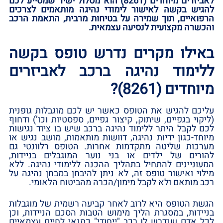
לאביזרים מיוחדים (8261) הוא מסלול ישיר שמסייע לכם
להגיש בקשה לאישור לימודי נהיגה מותאמים לצרכים
הרפואיים, תוך שמירה על בטיחות מרבית, התאמת הרכב
והכשרה מקצועית לנסיעה עצמאית.
באילו מקרים נדרש טופס בקשה
ללימוד נהיגה ברכב לאביזרים
מיוחדים (8261)?
עליכם להגיש את הטופס כאשר יש לכם מוגבלות גופנית
(ליקוי בגפיים, שיתוק, קיצור גפיים, ספסטיות וכו’) ודחוף
לכם לקבל היתר ללימוד נהיגה ברכב שיש בו ציוד נגישות
מיוחד-כגון ידיות נהיגה, דוושות מותאמות, מושב נגיש או
מערכות שליטה מתקדמות אחרות. הטופס רלוונטי גם
להורים של ילדים או בני נוער המוגבלים בניידות,
המעוניינים להתחיל בתהליך ההכנה ללימודי נהיגה. ללא
מילוי ואישור טופס זה, לא ניתן להיבחן במבחן נהיגה על
רכב מותאם ולא לקבל מימון/הכרה מהביטוח הלאומי.
הגשת הטופס היא לרוב לאחר קביעה רשמית של מוגבלות
בניידות, במסגרת הליך מימוש הטבות הסכם הניידות, וכן
לכל אדם שנדרש לו רכב "ייחודי" כתנאי לחיים עצמאיים