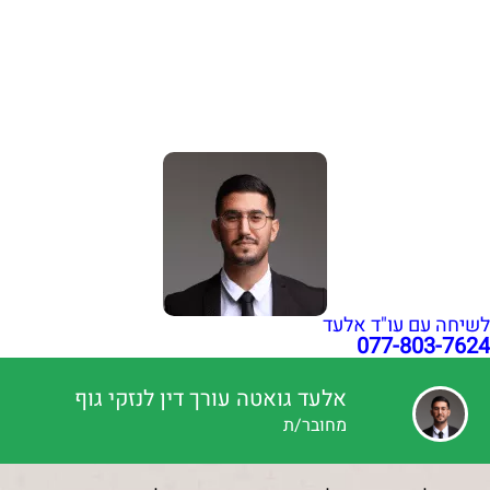
הכרה באירוע מוחי בעבודה כתאונת עבודה | עו"ד גואטה
פציעה ממכונה בעבודה – אחריות מעסיק ויצרן | עו"ד גואטה
הצהרת נגישות
תקנון האתר
מדיניות פרטיות
מפת אתר
בניית אתרי תדמית
עשהאל דיגיטל
כל הזכויות שמורות עבור עו"ד אלעד גואטה 2026- 2018 Ⓒ
לשיחה עם עו"ד אלעד
077-803-7624
אלעד גואטה עורך דין לנזקי גוף
מחובר/ת