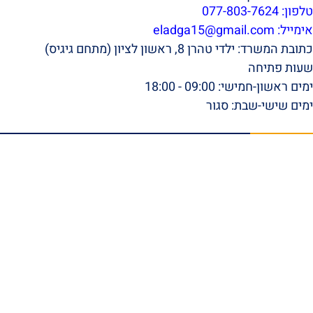
טלפון: 077-803-7624
אימייל:
eladga15@gmail.com
כתובת המשרד: ילדי טהרן 8, ראשון לציון (מתחם גיגיס)
שעות פתיחה
ימים ראשון-חמישי: 09:00 - 18:00
ימים שישי-שבת: סגור
תפריט ראשי
דף הבית
אודות
סרטונים
המלצות וביקורות
מהתקשורת
הצלחות המשרד
בלוג
טפסי ביטוח לאומי להורדה
צור קשר