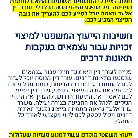
חשוב לציין כי הסכומים משתנים בהתאם לחומרת
הפגיעה, גיל הנפגע והיקף הנזק הכלכלי. עורך דין
אלעד גואטה יוכל לסייע לכם להעריך את גובה
הפיצוי המגיע לכם.
חשיבות הייעוץ המשפטי למיצוי
זכויות עבור עצמאים בעקבות
תאונות דרכים
פנייה לעורך דין היא צעד חיוני עבור עצמאים
שנפגעו בתאונת דרכים. עורך דין מנוסה יוכל לעזור
לכם להתמודד עם חברות הביטוח, שמנסות לעיתים
להפחית את גובה הפיצוי. בנוסף, עורך דין יסייע
לכם לאסוף את התיעוד הדרוש, להעריך את היקף
הנזקים ולנהל את התביעה בצורה יעילה. משרד
עו"ד אלעד גואטה מתמחה בייצוג נפגעי תאונות
דרכים ויכול לספק לכם ליווי מקצועי לאורך כל
התהליך.
ייעוץ משפטי מוקדם עשוי למנוע טעויות שעלולות