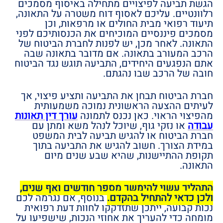
הגשת תביעה לפיצויים מתחילה באיסוף מסמכים
רלוונטיים. עליכם לאסוף דוח משטרה על התאונה,
תיעוד רפואי מבית החולים או מרפאות, וכן
מסמכים פיננסיים המוכיחים את הכנסותיכם לפני
התאונה. לאחר מכן, יש לפנות לחברת הביטוח של
הרכב המעורב בתאונה. אם מדובר בתאונה שבה
אתם הנפגעים היחידים, התביעה תוגש נגד הביטוח
חובה של הרכב שבו נהגתם.
חברת הביטוח תבחן את התביעה ותציע פיצוי, אך
לעיתים ההצעה הראשונית נמוכה משמעותית
מהפיצוי הראוי. כאן נכנס לתמונה
עורך דין תאונות
עבודה
או נזקי גוף, שיוכל לנהל משא ומתן עם
חברת הביטוח או להגיש תביעה לבית המשפט
במידת הצורך. חשוב להגיש את התביעה בתוך
תקופת ההתיישנות, שהיא שבע שנים מיום
התאונה.
התהליך עשוי להימשך מספר חודשים ואף שנים,
ולכן כדאי להתחיל בהקדם.
בנוסף, אם נגרמה לכם
נכות קבועה, ייתכן שתזדקקו לחוות דעת רפואית
מומחה כדי להעריך את אחוזי הנכות, שישפיעו על