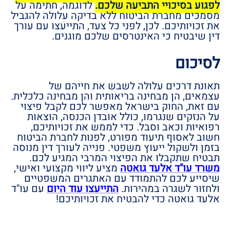
לפגוע בסיכויי התביעה שלכם.
לדוגמה, חתימה על
מסמכים מחברת הביטוח ללא בדיקה עלולה להגביל
את זכויותיכם. לכן, לפני כל צעד, התייעצו עם עורך
דין שיבטיח כי האינטרסים שלכם מוגנים.
לסיכום
תאונת דרכים עלולה לשבש את חייהם של
עצמאים, הן מבחינה בריאותית והן מבחינה כלכלית.
עם זאת, החוק בישראל מאפשר לכם לקבל פיצוי
על הנזקים שנגרמו, כולל אובדן הכנסה, הוצאות
רפואיות וכאב וסבל. כדי לממש את זכויותיכם,
חשוב לאסוף תיעוד מפורט, לפנות לחברת הביטוח
בזמן ולשקול ייעוץ משפטי. פנייה לעורך דין מנוסה
תבטיח שתקבלו את הפיצוי המרבי המגיע לכם.
משרד עו"ד אלעד גואטה
מציע ליווי מקצועי ואישי,
שיסייע לכם להתמודד עם האתגרים המשפטיים
ולחזור לשגרה במהירות.
התייעצו עוד היום
עם עו"ד
אלעד גואטה כדי להבטיח את זכויותיכם!