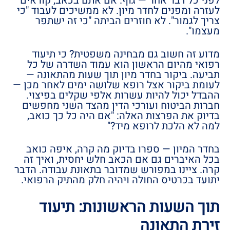
לפני כל דבר אחר — גוף. אם אתם בכאב, קוראים
לעזרה ומפנים לחדר מיון. לא ממשיכים לעבוד "כי
צריך לגמור". לא חוזרים הביתה "כי זה ישתפר
מעצמו".
מדוע זה חשוב גם מבחינה משפטית? כי תיעוד
רפואי מהיום הראשון הוא עמוד השדרה של כל
תביעה. ביקור בחדר מיון תוך שעות מהתאונה —
לעומת ביקור אצל רופא שלושה ימים לאחר מכן —
ההבדל יכול להיות עשרות אלפי שקלים בפיצוי.
חברות הביטוח ועורכי הדין מהצד השני מחפשים
בדיוק את הפרצות האלה: "אם היה כל כך כואב,
למה לא הלכת לרופא מיד?"
בחדר המיון — ספרו בדיוק מה קרה, איפה כואב
בכל האיברים גם אם הכאב חלש יחסית, ואיך זה
קרה. ציינו במפורש שמדובר בתאונת עבודה. הדבר
יתועד בכרטיס החולה ויהיה חלק מהתיק הרפואי.
תוך השעות הראשונות: תיעוד
זירת התאונה