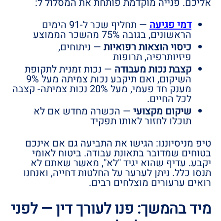
אליכם. פנייה מוקדמת פותחת את המסלול ל:
דמי פגיעה
— תחליף שכר ל-91 הימים
הראשונים, בגובה 75% מהשכר הממוצע
כיסוי הוצאות רפואיות
— ניתוחים,
פיזיותרפיה, תרופות
קצבת נכות מעבודה
— נכות זמנית לתקופת
השיקום, ואם תיקבע נכות צמיתה מעל 9%
מענק חד פעמי, מעל 20% נכות צמיתה- קצבה
לכל החיים.
שיקום מקצועי
— הכשרה מחדש אם לא
תוכלו לחזור לאותו תפקיד
טיפ מניסיוננו: הגישו את התביעה גם אם אינכם
בטוחים שמדובר בתאונת עבודה. ביטוח לאומי
יקבע. עדיף שהוא יגיד "לא", מאשר שאתם לא
תנסו כלל. ניתן לערער על החלטות דחייה, ואנחנו
רואים ערעורים מוצלחים רבים.
מיד בהמשך: פנו לעורך דין — לפני