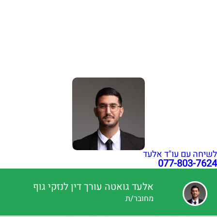
שבר בפיקת הברך בעבודה: איך לקבל פיצויים מרביים?
הכרה באירוע מוחי בעבודה כתאונת עבודה | עו"ד גואטה
פציעה ממכונה בעבודה – אחריות מעסיק ויצרן | עו"ד גואטה
הצהרת נגישות
תקנון האתר
מדיניות פרטיות
מפת אתר
בניית אתרי תדמית
עשהאל דיגיטל
כל הזכויות שמורות עבור עו"ד אלעד גואטה 2026- 2018 Ⓒ
לשיחה עם עו"ד אלעד
077-803-7624
אלעד גואטה עורך דין לנזקי גוף
מחובר/ת