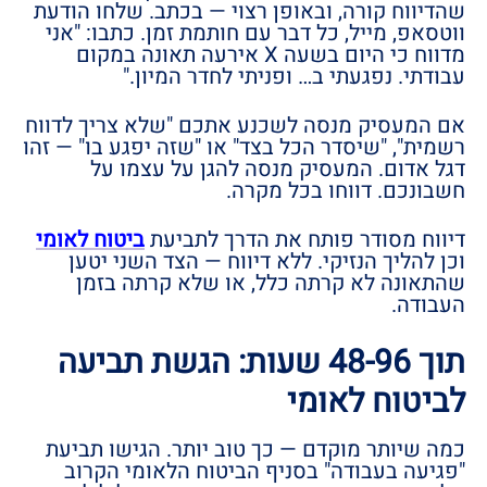
שהדיווח קורה, ובאופן רצוי — בכתב. שלחו הודעת
ווטסאפ, מייל, כל דבר עם חותמת זמן. כתבו: "אני
מדווח כי היום בשעה X אירעה תאונה במקום
עבודתי. נפגעתי ב… ופניתי לחדר המיון."
אם המעסיק מנסה לשכנע אתכם "שלא צריך לדווח
רשמית", "שיסדר הכל בצד" או "שזה יפגע בו" — זהו
דגל אדום. המעסיק מנסה להגן על עצמו על
חשבונכם. דווחו בכל מקרה.
דיווח מסודר פותח את הדרך לתביעת
ביטוח לאומי
וכן להליך הנזיקי. ללא דיווח — הצד השני יטען
שהתאונה לא קרתה כלל, או שלא קרתה בזמן
העבודה.
תוך 48-96 שעות: הגשת תביעה
לביטוח לאומי
כמה שיותר מוקדם — כך טוב יותר. הגישו תביעת
"פגיעה בעבודה" בסניף הביטוח הלאומי הקרוב