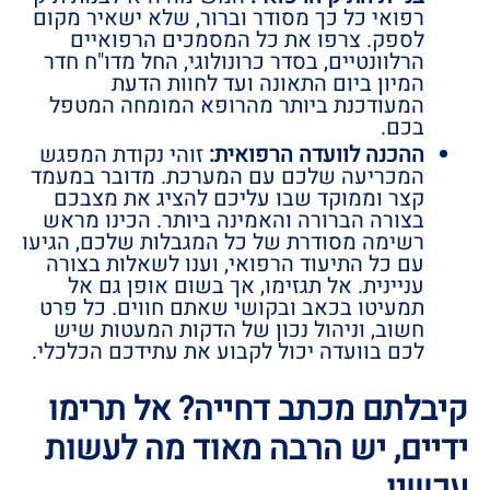
רפואי כל כך מסודר וברור, שלא ישאיר מקום
לספק. צרפו את כל המסמכים הרפואיים
הרלוונטיים, בסדר כרונולוגי, החל מדו"ח חדר
המיון ביום התאונה ועד לחוות הדעת
המעודכנת ביותר מהרופא המומחה המטפל
בכם.
ההכנה לוועדה הרפואית:
זוהי נקודת המפגש
המכריעה שלכם עם המערכת. מדובר במעמד
קצר וממוקד שבו עליכם להציג את מצבכם
בצורה הברורה והאמינה ביותר. הכינו מראש
רשימה מסודרת של כל המגבלות שלכם, הגיעו
עם כל התיעוד הרפואי, וענו לשאלות בצורה
עניינית. אל תגזימו, אך בשום אופן גם אל
תמעיטו בכאב ובקושי שאתם חווים. כל פרט
חשוב, וניהול נכון של הדקות המעטות שיש
לכם בוועדה יכול לקבוע את עתידכם הכלכלי.
קיבלתם מכתב דחייה? אל תרימו
ידיים, יש הרבה מאוד מה לעשות
עכשיו