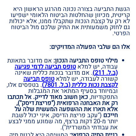
הגשת התביעה בצורה נכונה מהרגע הראשון היא
קריטית, מכיוון שהחלטות הביטוח הלאומי ישפיעו
לא רק על קצבת הנכות שתקבלו ממנו, אלא יכולות
גם לחזק משמעותית את התיק שלכם מול הביטוח
הפרטי.
אלו הם שלבי הפעולה המדויקים:
מילוי טופס התביעה הנכון:
אם מדובר בתאונת
עבודה, יש למלא
טופס תביעה לדמי פגיעה
(ב.ל. 211)
. אם מדובר בנכות כללית שאינה
קשורה לעבודה, יש למלא
טופס תביעה
לקצבת נכות כללית (ב.ל. 7801)
. בטפסים אלו,
ובמיוחד בסעיף המתאר את המגבלות
התפקודיות,
כאן חשוב מאוד לדייק. אל תכתבו
רק את האבחנה הרפואית ("פריצת דיסק"),
אלא תארו את ההשפעה המעשית שלה על
חייכם
("עקב פריצת הדיסק, איני יכול לשבת
יותר מ-20 דקות ברצף, מה שמונע ממני לבצע
את עבודתי המשרדית").
בניית התיק הרפואי:
המשימה היא לבנות תיק