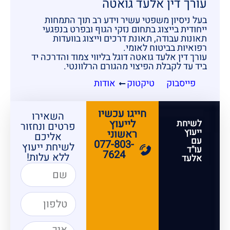
עורך דין אלעד גואטה
בעל ניסיון משפטי עשיר וידע רב תוך התמחות
ייחודית בייצוג בתחום נזקי הגוף ובפרט בנפגעי
תאונות עבודה, תאונת דרכים וייצוג בוועדות
רפואיות בביטוח לאומי.
עורך דין אלעד גואטה דוגל בליווי צמוד והדרכה יד
ביד עד לקבלת הפיצוי מהגורם הרלוונטי.
פייסבוק
טיקטוק
אודות
חייגו עכשיו
השאירו
לייעוץ
לשיחת
פרטים ונחזור
ייעוץ
ראשוני
אליכם
עם
077-803-
לשיחת ייעוץ
עו"ד
7624
ללא עלות!
אלעד