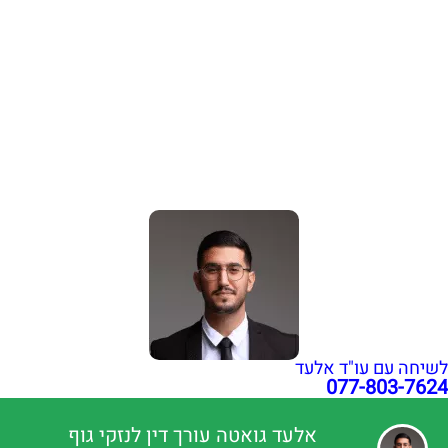
הלם תאונה פיצויים: זכויות לנפגעי נזק נפשי | עו"ד גואטה
נפילה ברכבת ישראל: אחריות ופיצויים | עו"ד אלעד גואטה
שבר בפיקת הברך בעבודה: איך לקבל פיצויים מרביים?
הכרה באירוע מוחי בעבודה כתאונת עבודה | עו"ד גואטה
פציעה ממכונה בעבודה – אחריות מעסיק ויצרן | עו"ד גואטה
הצהרת נגישות
תקנון האתר
מדיניות פרטיות
מפת אתר
בניית אתרי תדמית
עשהאל דיגיטל
כל הזכויות שמורות עבור עו"ד אלעד גואטה 2026- 2018 Ⓒ
לשיחה עם עו"ד אלעד
077-803-7624
אלעד גואטה עורך דין לנזקי גוף