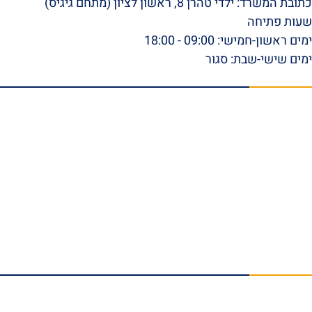
כתובת המשרד: ילדי טהרן 8, ראשון לציון (מתחם גיגיס)
שעות פתיחה
ימים ראשון-חמישי: 09:00 - 18:00
ימים שישי-שבת: סגור
תפריט ראשי
דף הבית
אודות
סרטונים
המלצות וביקורות
מהתקשורת
הצלחות המשרד
בלוג
טפסי ביטוח לאומי להורדה
צור קשר
תחומי התמחות
נזקי גוף
תאונות עבודה