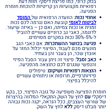
בנזק כרוני, כמו פריצת דיסק? חוות דעת
רפואיות מקצועיות הן קריטיות להוכחת חומרת
הפגיעה.
אחוזי נכות
: הוועדה הרפואית של
המוסד
לביטוח לאומי
קובעת האם נגרמה לכם נכות
זמנית או נכות צמיתה, ואם כן – באיזה שיעור.
לדוגמה, כאבי גב כרוניים עשויים להוביל
ל-5%-30% נכות במקרים מסוימים.
פגיעה בכושר ההשתכרות
: אם כאבי הגב
מונעים מכם לעבוד, הפיצוי יכלול החזר על
אובדן שכר, הן בעבר והן בעתיד.
כאב וסבל
: פיצוי זה ניתן עבור הסבל הפיזי
והנפשי שנגרם לכם כתוצאה מהפגיעה.
הוצאות רפואיות ושיקום
: טיפולים
פיזיותרפיים, תרופות או ניתוחים עשויים
להיכלל בפיצוי.
חומרת הפציעה משפיעה על גובה הפיצוי, כך, בקע
דיסקלי
עם
לחץ על השק התקאלי המלווה בהיצרות
של שורשי העצבים, ככל הנראה, יקנה נכות גבוהה
יותר מבלט דיסק
ללא
לחץ על השק.