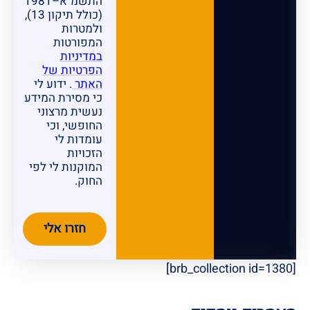
התשמ"א–1981
(כולל תיקון 13),
ולמטרות
המפורטות
במדיניות
הפרטיות של
האתר
. ידוע לי
כי מסירת המידע
נעשית מרצוני
החופשי, וכי
עומדות לי
הזכויות
המוקנות לי לפי
החוק.
חזרו אלי
[brb_collection id=1380]