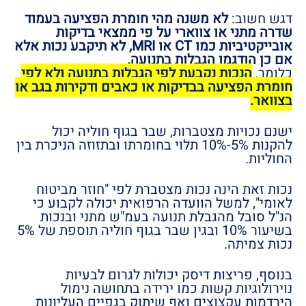
דגש חשוב:
לא משנה מהי חומרת הפציעה בעמוד
שדרה מתני או צווארי על פי ממצאי בדיקות
אובייקטיביות כמו CT או MRI, לא תיקבע נכות אלא
אם כן הודגמו הגבלות בתנועה.
כלומר,
הנכות נקבעת לפי הגבלות בתנועה ולא לפי
חומרת הפציעה בבדיקות או כאבים ודקירות בגב או
בצוואר.
ישנם נכויות מצטברות, שבר בגוף חוליה יכול
להקנות 5%-10% תלוי בחומרתו ובתזוזה הניכרת בין
החוליות.
נכות זאת הינה נכות מצטברת לפי "חוזר מביטוח
לאומי", למשל הוועדה הרפואית יכולה לקבוע כי
הנ"ל סובל מהגבלת תנועה בעמ"ש מתני ובנכות
בשיעור 10% ובגין שבר בגוף חוליה תוספת של 5%
נכות צמיתה.
בנוסף, פריצות דיסק יכולות לגרום לבעיות
נוירולוגיות קשות כמו ירידה בתחושה נימול
הירדמות עקצוצים ואף שיתוק בגפיים העליונות