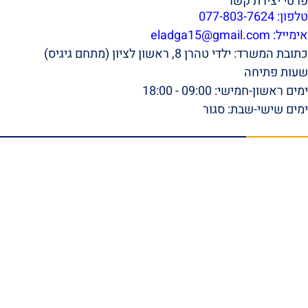
פרטי יצירת קשר
טלפון: 077-803-7624
אימייל:
eladga15@gmail.com
כתובת המשרד: ילדי טהרן 8, ראשון לציון (מתחם גיגיס)
שעות פתיחה
ימים ראשון-חמישי: 09:00 - 18:00
ימים שישי-שבת: סגור
תפריט ראשי
דף הבית
אודות
סרטונים
המלצות וביקורות
מהתקשורת
הצלחות המשרד
בלוג
טפסי ביטוח לאומי להורדה
צור קשר