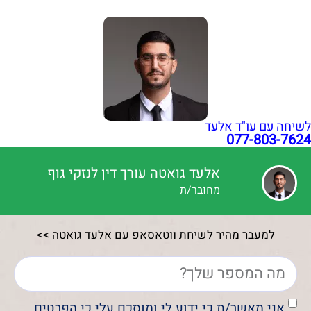
כל הזכויות שמורות עבור עו"ד אלעד גואטה 2026- 2018 Ⓒ
לשיחה עם עו"ד אלעד
077-803-7624
אלעד גואטה עורך דין לנזקי גוף
מחובר/ת
למעבר מהיר לשיחת ווטאסאפ עם אלעד גואטה >>
אני מאשר/ת כי ידוע לי ומוסכם עלי כי הפרטים