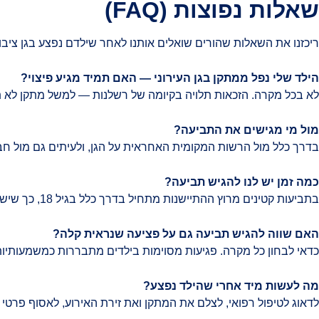
שאלות נפוצות (FAQ)
ריכזנו את השאלות שהורים שואלים אותנו לאחר שילדם נפצע בגן ציבור
הילד שלי נפל ממתקן בגן העירוני — האם תמיד מגיע פיצוי?
לא בכל מקרה. הזכאות תלויה בקיומה של רשלנות — למשל מתקן לא תקי
מול מי מגישים את התביעה?
בדרך כלל מול הרשות המקומית האחראית על הגן, ולעיתים גם מול חב
כמה זמן יש לנו להגיש תביעה?
בתביעות קטינים מרוץ ההתיישנות מתחיל בדרך כלל בגיל 18, כך שיש פרק זמן ארוך יחסית. עם זאת, מומלץ לפעול מוקדם כדי לשמר ראיות ועדויות.
האם שווה להגיש תביעה גם על פציעה שנראית קלה?
כדאי לבחון כל מקרה. פגיעות מסוימות בילדים מתבררות כמשמעותיות רק
מה לעשות מיד אחרי שהילד נפצע?
לדאוג לטיפול רפואי, לצלם את המתקן ואת זירת האירוע, לאסוף פרטי ע