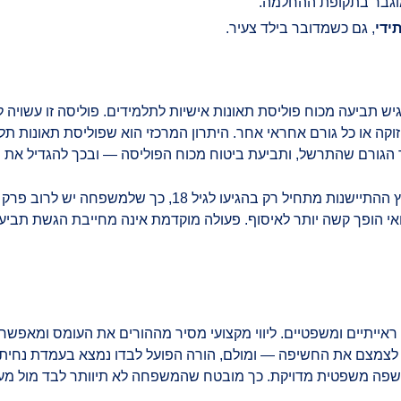
מוגבר בתקופת ההחלמה.
ידי
, גם כשמדובר בילד צעיר.
ביעה מכוח פוליסת תאונות אישיות לתלמידים. פוליסה זו עשויה להקנ
 או כל גורם אחראי אחר. היתרון המרכזי הוא שפוליסת תאונות תלמ
ד הגורם שהתרשל, ותביעת ביטוח מכוח הפוליסה — ובכך להגדיל את סכ
חשוב לדעת: לקטין יש הגנה מיוחדת בכל הנוגע להתיישנות. ככ
ואי הופך קשה יותר לאיסוף. פעולה מוקדמת אינה מחייבת הגשת תביע
, ראייתיים ומשפטיים. ליווי מקצועי מסיר מההורים את העומס ומאפ
צמצם את החשיפה — ומולם, הורה הפועל לבדו נמצא בעמדת נחיתות 
שפה משפטית מדויקת. כך מובטח שהמשפחה לא תיוותר לבד מול מער