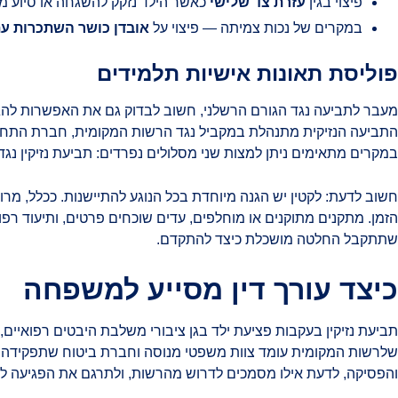
פיצוי בגין
עזרת צד שלישי
כאשר הילד נזקק להשגחה או סיוע 
במקרים של נכות צמיתה — פיצוי על
אובדן כושר השתכרות עת
פוליסת תאונות אישיות תלמידים
מעבר לתביעה נגד הגורם הרשלני, חשוב לבדוק גם את האפשרות להגיש ת
התביעה הנזיקית מתנהלת במקביל נגד הרשות המקומית, חברת התחזוקה
במקרים מתאימים ניתן למצות שני מסלולים נפרדים: תביעת נזיקין נג
הזמן. מתקנים מתוקנים או מוחלפים, עדים שוכחים פרטים, ותיעוד רפ
שתתקבל החלטה מושכלת כיצד להתקדם.
כיצד עורך דין מסייע למשפחה
תביעת נזיקין בעקבות פציעת ילד בגן ציבורי משלבת היבטים רפואיים
שלרשות המקומית עומד צוות משפטי מנוסה וחברת ביטוח שתפקידה ל
והפסיקה, לדעת אילו מסמכים לדרוש מהרשות, ולתרגם את הפגיעה ל