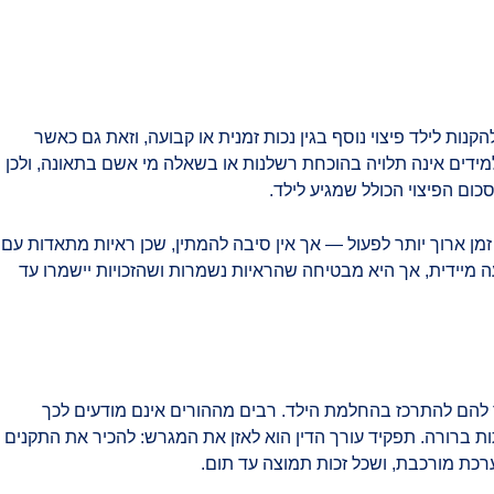
ות לילד פיצוי נוסף בגין נכות זמנית או קבועה, וזאת גם כאשר
ידים אינה תלויה בהוכחת רשלנות או בשאלה מי אשם בתאונה, ולכן
ום הפיצוי הכולל שמגיע לילד.
לל, מרוץ ההתיישנות מתחיל רק בהגיעו לגיל 18, כך שלמשפחה יש לרוב פרק זמן ארוך יותר לפעול — אך אין סיבה להמתין, שכן ראיות מתאדות עם
ה מיידית, אך היא מבטיחה שהראיות נשמרות ושהזכויות יישמרו עד
שר להם להתרכז בהחלמת הילד. רבים מההורים אינם מודעים לכך
ברורה. תפקיד עורך הדין הוא לאזן את המגרש: להכיר את התקנים
כת מורכבת, ושכל זכות תמוצה עד תום.