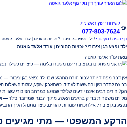
אודות
תחומי עיסוק
לשיחת ייעוץ ראשונית:
077-803-7624
דף הבית
/
נזקי גוף
/
ילד נפצע בגן ציבורי? זכויות ההורים | עו"ד אלעד גואטה
ילד נפצע בגן ציבורי? זכויות ההורים | עו"ד אלעד גואטה
מאת עו"ד אלעד גואטה
אין דבר מפחיד יותר עבור הורה מהרגע שבו ילד נפצע בגן ציבורי —
בריצה לחדר מיון ובחששות לעתיד. כשהאבק שוקע, עולות השאלות הקשו
הגן? הורים רבים אינם יודעים שלילד שנפגע במרחב הציבורי עשויות 
מלווים משפחות בדיוק ברגעים האלה, מתוך הבנה שמדובר בילד — ו
נפצע בגן ציבורי, אילו זכויות עומדות להורים, כיצד מתנהל הליך התביע
הרקע המשפטי — מתי מגיעים פיצ