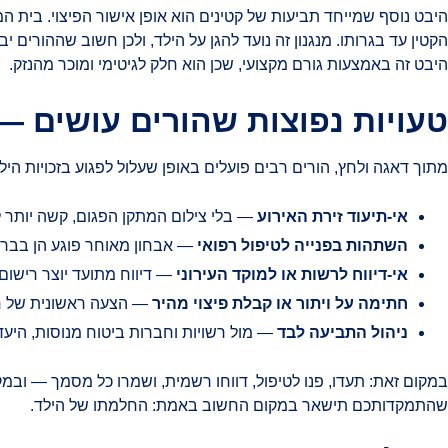
היבט נוסף שמייחד תביעות של קטינים הוא אופן אישור הפיצוי. בית המש
הקטין עד בגרותו. מנגנון זה נועד להגן על הילד, ולכן חשוב שההורים 
היבט זה באמצעות גורם מקצועי, שכן הוא חלק לגיטימי ומוכר מהנזק.
טעויות נפוצות שהורים עושים —
מתוך דאגה ולחץ, הורים רבים פועלים באופן שעלול לפגוע בזכויות הילד
אי-תיעוד זירת האירוע
— בלי צילום המתקן הפגום, קשה יותר ל
השתהות בפנייה לטיפול רפואי
— אבחון מאוחר פוגע הן בבריא
אי-דיווח לרשות או למוקד העירוני
— דיווח מתועד יוצר רישום
חתימה על ויתור או קבלת פיצוי מהיר
— הצעה ראשונית של חבר
ניהול התביעה לבד
— מול רשויות וחברות ביטוח מנוסות, היעדר 
במקום זאת: תעדו, פנו לטיפול, דווחו רשמית, ושמרו כל מסמך — ובמ
שהתמקדותכם תישאר במקום החשוב באמת: החלמתו של הילד.