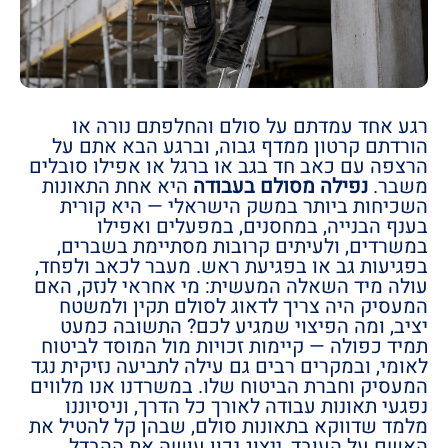
רגע אחד עמדתם על סולם והחלפתם נורה או
הורדתם קרטון ממדף גבוה, וברגע הבא אתם על
הרצפה עם כאב חד בגב או ברגל או אפילו סובלים
משבר.
נפילה מסולם בעבודה
היא אחת התאונות
השכיחות ביותר במשק הישראלי — היא קורית
בענף הבנייה, במחסנים, במפעלים ואפילו
במשרדים, ולעיתים קרובות מסתיימת בשברים,
בפגיעות גב או בפגיעת ראש. מעבר לכאב ולפחד,
עולה מיד השאלה המעשית: מי אחראי לנזק, האם
המעסיק היה צריך לדאוג לסולם תקין ולמשטח
יציב, ומה הפיצוי שמגיע לכם? התשובה כמעט
תמיד כפולה — קיימות זכויות מול המוסד לביטוח
לאומי, ובמקרים רבים גם עילה לתביעה נזיקית נגד
המעסיק וחברת הביטוח שלו. במשרדנו אנו מלווים
נפגעי תאונות עבודה לאורך כל הדרך, וניסיוננו
מלמד שדווקא בתאונות סולם, שבהן קל להטיל את
האשם על העובד, ייצוג נכון עושה את ההבדל.