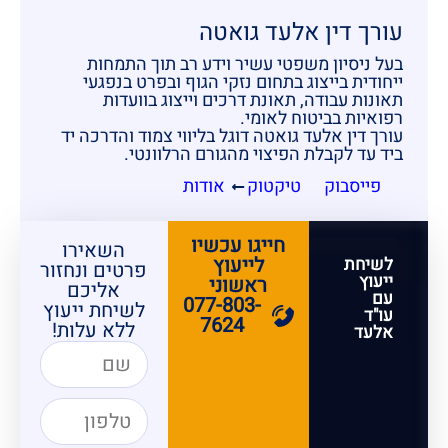
עורך דין אלעד גואטה
בעל ניסיון משפטי עשיר וידע רב תוך התמחות
ייחודית בייצוג בתחום נזקי הגוף ובפרט בנפגעי
תאונות עבודה, תאונת דרכים וייצוג בוועדות
רפואיות בביטוח לאומי.
עורך דין אלעד גואטה דוגל בליווי צמוד והדרכה יד
ביד עד לקבלת הפיצוי מהגורם הרלוונטי.
פייסבוק
טיקטוק
אודות
חייגו עכשיו
השאירו
לייעוץ
לשיחת
פרטים ונחזור
ייעוץ
ראשוני
אליכם
עם
077-803-
לשיחת ייעוץ
עו"ד
7624
ללא עלות!
אלעד