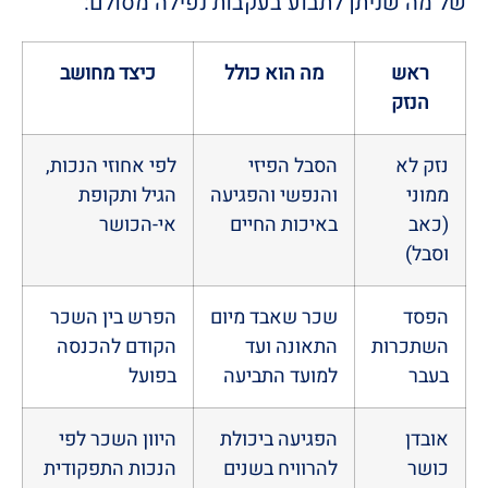
של מה שניתן לתבוע בעקבות נפילה מסולם:
ראש
מה הוא כולל
כיצד מחושב
הנזק
נזק לא
הסבל הפיזי
לפי אחוזי הנכות,
ממוני
והנפשי והפגיעה
הגיל ותקופת
(כאב
באיכות החיים
אי-הכושר
וסבל)
הפסד
שכר שאבד מיום
הפרש בין השכר
השתכרות
התאונה ועד
הקודם להכנסה
בעבר
למועד התביעה
בפועל
אובדן
הפגיעה ביכולת
היוון השכר לפי
כושר
להרוויח בשנים
הנכות התפקודית