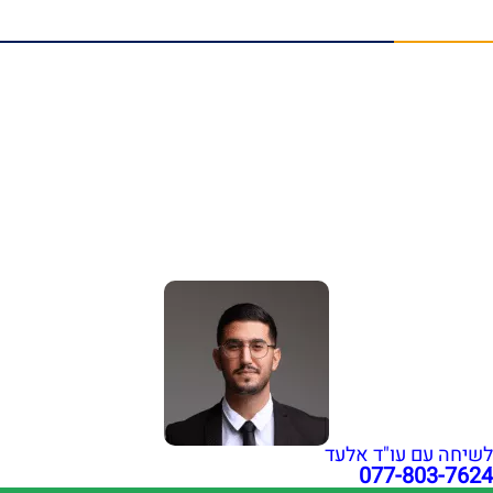
תביעות ביטוח סיעודי
מאמרים אחרונים
הלם תאונה פיצויים: זכויות לנפגעי נזק נפשי | עו"ד גואטה
נפילה ברכבת ישראל: אחריות ופיצויים | עו"ד אלעד גואטה
שבר בפיקת הברך בעבודה: איך לקבל פיצויים מרביים?
הכרה באירוע מוחי בעבודה כתאונת עבודה | עו"ד גואטה
פציעה ממכונה בעבודה – אחריות מעסיק ויצרן | עו"ד גואטה
הצהרת נגישות
תקנון האתר
מדיניות פרטיות
מפת אתר
בניית אתרי תדמית
עשהאל דיגיטל
כל הזכויות שמורות עבור עו"ד אלעד גואטה 2026- 2018 Ⓒ
לשיחה עם עו"ד אלעד
077-803-7624