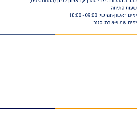
כתובת המשרד: ילדי טהרן 8, ראשון לציון (מתחם גיגיס)
שעות פתיחה
ימים ראשון-חמישי: 09:00 - 18:00
ימים שישי-שבת: סגור
תפריט ראשי
דף הבית
אודות
סרטונים
המלצות וביקורות
מהתקשורת
הצלחות המשרד
בלוג
טפסי ביטוח לאומי להורדה
צור קשר
תחומי התמחות
נזקי גוף
תאונות עבודה
תביעות אובדן כושר עבודה
תאונות דרכים