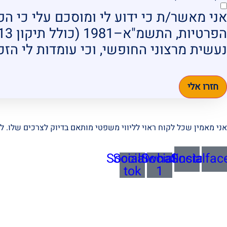
אני מאשר/ת כי ידוע לי ומוסכם עלי כי ה
הפרטיות, התשמ"א–1981 (כולל תיקון 13), ולמטרות המפורטות
נעשית מרצוני החופשי, וכי עומדות לי הזכו
חזרו אלי
אני מאמין שכל לקוח ראוי לליווי משפטי מותאם בדיוק לצרכים שלו. לכ
Socialtik-
Socialwhatsapp-
Socialinstagra
Socialfac
tok
1