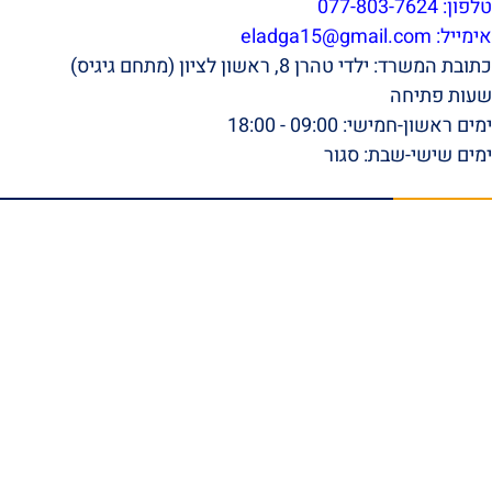
טלפון: 077-803-7624
אימייל:
eladga15@gmail.com
כתובת המשרד: ילדי טהרן 8, ראשון לציון (מתחם גיגיס)
שעות פתיחה
ימים ראשון-חמישי: 09:00 - 18:00
ימים שישי-שבת: סגור
תפריט ראשי
דף הבית
אודות
סרטונים
המלצות וביקורות
מהתקשורת
הצלחות המשרד
בלוג
טפסי ביטוח לאומי להורדה
צור קשר
תחומי התמחות