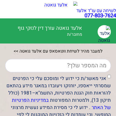
לשיחה עם עו"ד אלעד
077-803-7624
אלעד גואטה עורך דין לנזקי גוף
מחובר/ת
למעבר מהיר לשיחת ווטאסאפ עם אלעד גואטה >>
אני מאשר/ת כי ידוע לי ומוסכם עלי כי הפרטים
שמסרתי ייאספו, יוחזקו ויעובדו במאגר מידע בהתאם
להוראות חוק הגנת הפרטיות, התשמ"א–1981 (כולל
תיקון 13), ולמטרות המפורטות
במדיניות הפרטיות
של האתר
. ידוע לי כי מסירת המידע נעשית מרצוני
החופשי, וכי עומדות לי הזכויות המוקנות לי לפי