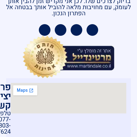
בדיוק לצרכים שלו. לכן אני מקדיש זמן להבין אותך
לעומק, עם מחויבות מלאה להוביל אותך בבטחה אל
הפתרון הנכון.
פרט
יצי
קש
טלפון
077-
803-
7624