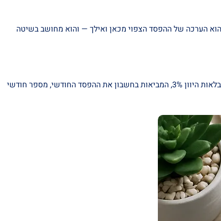
 הוא הערכה של ההפסד הצפוי מכאן ואילך — והוא מחושב בשיטה
הפסד ההשתכרות העתידי "מהוון" — כלומר מתורגם לסכום חד-פעמי שמשולם היום במקום תשלומים חודשיים עתידיים. החישוב נעשה לפי טבלאות היוון 3%, המביאות בחשבון את ההפסד החודשי, מספר חודשי