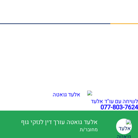
תביעות ביטוח לאומי
תביעות ביטוח סיעודי
מאמרים אחרונים
הלם תאונה פיצויים: זכויות לנפגעי נזק נפשי | עו"ד גואטה
נפילה ברכבת ישראל: אחריות ופיצויים | עו"ד אלעד גואטה
שבר בפיקת הברך בעבודה: איך לקבל פיצויים מרביים?
הכרה באירוע מוחי בעבודה כתאונת עבודה | עו"ד גואטה
פציעה ממכונה בעבודה – אחריות מעסיק ויצרן | עו"ד גואטה
הצהרת נגישות
תקנון האתר
מדיניות פרטיות
מפת אתר
בניית אתרי תדמית
עשהאל דיגיטל
כל הזכויות שמורות עבור עו"ד אלעד גואטה 2026- 2018 Ⓒ
לשיחה עם עו"ד אלעד
077-803-7624
אלעד גואטה עורך דין לנזקי גוף
מחובר/ת