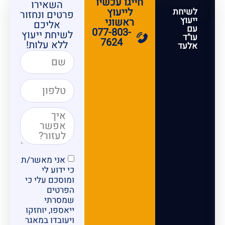
חייגו עכשיו
השאירו
לייעוץ
לשיחת
פרטים ונחזור
ייעוץ
ראשוני
אליכם
עם
077-803-
לשיחת ייעוץ
עו"ד
7624
ללא עלות!
אלעד
אני מאשר/ת
כי ידוע לי
ומוסכם עלי כי
הפרטים
שמסרתי
ייאספו, יוחזקו
ויעובדו במאגר