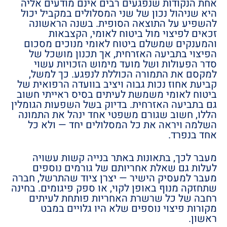
אחת הנקודות שנפגעים רבים אינם מודעים אליה
היא שניהול נכון של שני המסלולים במקביל יכול
להשפיע על התוצאה הסופית. בשנה הראשונה
זכאים לפיצוי מול ביטוח לאומי, הקצבאות
והמענקים שמשלם ביטוח לאומי מנוכים מסכום
הפיצוי בתביעה האזרחית, אך תכנון מושכל של
סדר הפעולות ושל מועד מימוש הזכויות עשוי
למקסם את התמורה הכוללת לנפגע. כך למשל,
קביעת אחוז נכות גבוה ויציב בוועדה הרפואית של
ביטוח לאומי משמשת לעיתים בסיס ראייתי חשוב
גם בתביעה האזרחית. בדיוק בשל השפעות הגומלין
הללו, חשוב שגורם משפטי אחד ינהל את התמונה
השלמה ויראה את כל המסלולים יחד — ולא כל
אחד בנפרד.
מעבר לכך, בתאונות באתר בנייה קשות עשויה
לעלות גם שאלת אחריותם של גורמים נוספים
מעבר למעסיק הישיר — יצרן ציוד שהתרשל, חברה
שתחזקה מנוף באופן לקוי, או ספק פיגומים. בחינה
רחבה של כל שרשרת האחריות פותחת לעיתים
מקורות פיצוי נוספים שלא היו גלויים במבט
ראשון.