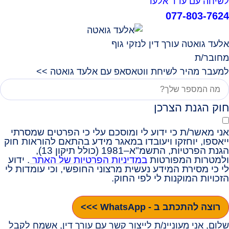
לשיחה עם עו"ד אלעד
077-803-7624
אלעד גואטה עורך דין לנזקי גוף
מחובר/ת
למעבר מהיר לשיחת ווטאסאפ עם אלעד גואטה >>
חוק הגנת הצרכן
אני מאשר/ת כי ידוע לי ומוסכם עלי כי הפרטים שמסרתי
ייאספו, יוחזקו ויעובדו במאגר מידע בהתאם להוראות חוק
הגנת הפרטיות, התשמ"א–1981 (כולל תיקון 13),
ולמטרות המפורטות
במדיניות הפרטיות של האתר
. ידוע
לי כי מסירת המידע נעשית מרצוני החופשי, וכי עומדות לי
הזכויות המוקנות לי לפי החוק.
רוצה להתכתב ב - WhatsApp >>>
שלום, אני מעוניינ/ת לייצור קשר עם עורך דין, אשמח לקבל