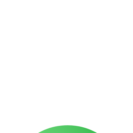
תביעות אובדן כושר עבודה
תאונות דרכים
תאונות אישיות
תביעות משרד הביטחון
תביעות ביטוח לאומי
תביעות ביטוח סיעודי
מאמרים אחרונים
הכרה באירוע מוחי בעבודה כתאונת עבודה | עו"ד גואטה
פציעה ממכונה בעבודה – אחריות מעסיק ויצרן | עו"ד גואטה
תאונה בדרך לעבודה – מתי זו תאונת עבודה
רוכב אופניים שנפגע מרכב – פיצויים מלאים
נפילה ממדרגות בבניין – מי אחראי ומה מגיע לכם
הצהרת נגישות
תקנון האתר
מדיניות פרטיות
מפת אתר
בניית אתרי תדמית
עשהאל דיגיטל
כל הזכויות שמורות עבור עו"ד אלעד גואטה 2026- 2018 Ⓒ