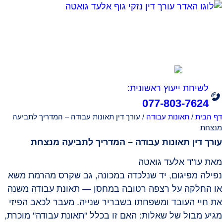
אודות
תחומי עיסוק
הצלחות המשרד
סרטונים
מהתקשורת
מחשבון נכות מעבודה
צור קשר
לשיחת ייעוץ ראשונית:
077-803-7624
דף הבית
/
תאונות עבודה
/
עורך דין תאונות עבודה – המדריך לתביעה
מנצחת
עורך דין תאונות עבודה – המדריך לתביעה מנצחת
מאת עו"ד אלעד גואטה
נפילה מפיגום, יד שנלכדה במכונה, גב שקרס מהרמת משא
או החלקה על רצפה רטובה במחסן — תאונת עבודה משנה
את חיי העובד ומשפחתו בשבריר שנייה. מעבר לכאב הפיזי
מגיע מבול של שאלות: האם זו בכלל "תאונת עבודה" מוכרת,