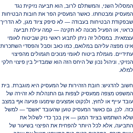
המסלול השני, והמשתלם לרוב, הוא תביעה נזיקית נגד
המעסיק ומבטחתו. כאשר המעסיק הפר את חובות הבטיחות
שבפקודת הבטיחות בעבודה — לא סיפק ציוד מגן, לא הדריך
כראוי, או הפעיל מכונה לא תקינה — קמה עילת תביעה
עצמאית. במסלול זה ניתן לתבוע ראשי נזק שביטוח לאומי
אינו מפצה עליהם במלואם, כמו כאב וסבל והפסדי השתכרות
עתידיים. מגמלת ביטוח לאומי מנוכים תגמולים מהפיצוי
הנזיקי, וניהול נכון של היחס הזה הוא שמבדיל בין פיצוי חלקי
למלא.
חשוב להדגיש: חובת הזהירות של המעסיק היא מוגברת. בית
המשפט מצפה ממעסיק לצפות גם התנהלות לא זהירה של
עובד עייף או לחוץ, ולנקוט אמצעים שימנעו פגיעה אף במצב
כזה. לכן, גם כאשר המעסיק טוען שהעובד "אשם" — למשל
שלא השתמש בציוד המגן — אין בכך כדי לשלול את
התביעה, אלא לכל היותר להפחית את הפיצוי בשיעור של