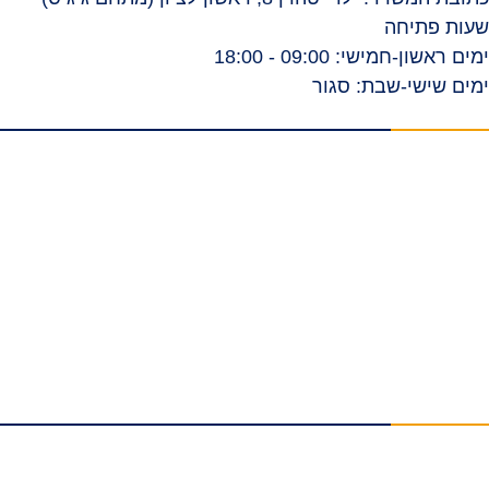
שעות פתיחה
ימים ראשון-חמישי: 09:00 - 18:00
ימים שישי-שבת: סגור
תפריט ראשי
דף הבית
אודות
סרטונים
המלצות וביקורות
מהתקשורת
הצלחות המשרד
בלוג
טפסי ביטוח לאומי להורדה
צור קשר
תחומי התמחות
נזקי גוף
תאונות עבודה